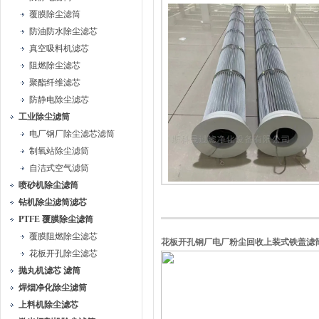
覆膜除尘滤筒
防油防水除尘滤芯
真空吸料机滤芯
阻燃除尘滤芯
聚酯纤维滤芯
防静电除尘滤芯
工业除尘滤筒
电厂钢厂除尘滤芯滤筒
制氧站除尘滤筒
自洁式空气滤筒
喷砂机除尘滤筒
钻机除尘滤筒滤芯
PTFE 覆膜除尘滤筒
覆膜阻燃除尘滤芯
花板开孔钢厂电厂粉尘回收上装式铁盖滤
花板开孔除尘滤芯
抛丸机滤芯 滤筒
焊烟净化除尘滤筒
上料机除尘滤芯