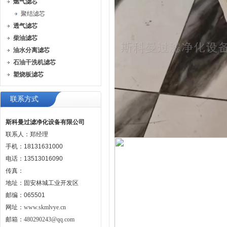
燃气滤芯
聚结滤芯
透气滤芯
柴油滤芯
油水分离滤芯
石油干洗机滤芯
塑烧板滤芯
联系方式
斯科曼过滤净化设备有限公司
联系人：郑经理
手机：18131631000
电话：13513016090
传真：
地址：固安林城工业开发区
邮编：065501
网址：
www.skmlvye.cn
邮箱：
480290243@qq.com