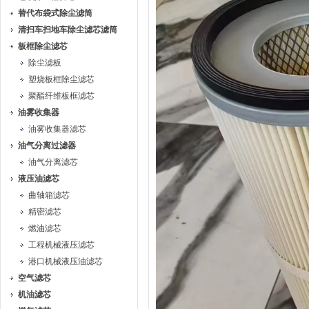
替代布袋式除尘滤筒
清扫车扫地车除尘滤芯滤筒
板框除尘滤芯
除尘滤板
塑烧板框除尘滤芯
聚酯纤维板框滤芯
油雾收集器
油雾收集器滤芯
油气分离过滤器
油气分离滤芯
液压油滤芯
曲轴箱滤芯
精密滤芯
燃油滤芯
工程机械液压滤芯
港口机械液压油滤芯
空气滤芯
机油滤芯