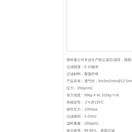
斯科曼公司专业生产除尘滤芯/滤筒，规格
过滤精度：5-10微米
过滤材料：聚脂纤维
产品具有：透气性：6m3/m2min@12.5
绽力：25kg/cm2
张力强度：99kg-X-向 102kg-Y-向
热稳定性： 2％@135℃
操作压力：100mpa
过滤面积：5-20m2
滤料重量：260g/m2
收尘效率：99.99％，表面过滤