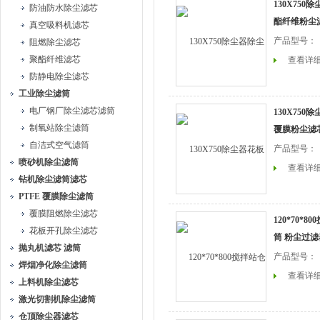
130X750
防油防水除尘滤芯
酯纤维粉尘
真空吸料机滤芯
产品型号：
阻燃除尘滤芯
聚酯纤维滤芯
查看详
防静电除尘滤芯
工业除尘滤筒
电厂钢厂除尘滤芯滤筒
130X75
制氧站除尘滤筒
覆膜粉尘滤
自洁式空气滤筒
产品型号：
喷砂机除尘滤筒
查看详
钻机除尘滤筒滤芯
PTFE 覆膜除尘滤筒
覆膜阻燃除尘滤芯
120*70*
花板开孔除尘滤芯
筒 粉尘过
抛丸机滤芯 滤筒
产品型号：
焊烟净化除尘滤筒
查看详
上料机除尘滤芯
激光切割机除尘滤筒
仓顶除尘器滤芯