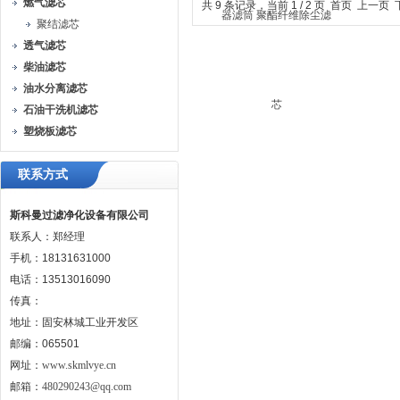
燃气滤芯
共 9 条记录，当前 1 / 2 页 首页 上一页
聚结滤芯
透气滤芯
柴油滤芯
油水分离滤芯
石油干洗机滤芯
塑烧板滤芯
联系方式
斯科曼过滤净化设备有限公司
联系人：郑经理
手机：18131631000
电话：13513016090
传真：
地址：固安林城工业开发区
邮编：065501
网址：
www.skmlvye.cn
邮箱：
480290243@qq.com