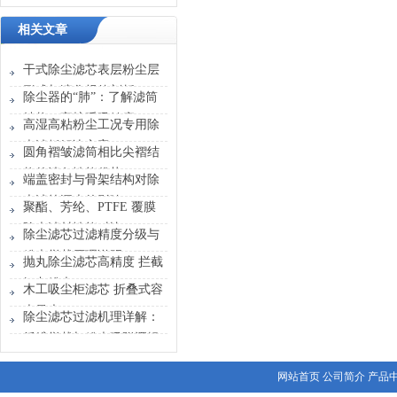
相关文章
干式除尘滤芯表层粉尘层
形成与演化规律剖析
除尘器的“肺”：了解滤筒
结构，守护呼吸健康
高湿高粘粉尘工况专用除
尘滤板解决方案
圆角褶皱滤筒相比尖褶结
构的清灰性能优势
端盖密封与骨架结构对除
尘滤筒漏尘的影响
聚酯、芳纶、PTFE 覆膜
除尘滤材性能对比
除尘滤芯过滤精度分级与
粉尘拦截原理说明
抛丸除尘滤芯高精度 拦截
钢丸粉尘
木工吸尘柜滤芯 折叠式容
尘量大
除尘滤芯过滤机理详解：
纤维拦截与粉尘吸附逻辑
网站首页
公司简介
产品