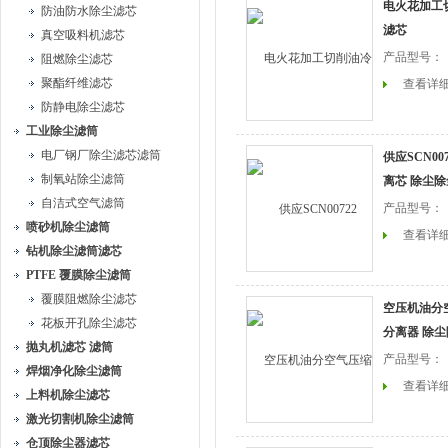
电火花加工
防油防水除尘滤芯
滤芯
真空吸料机滤芯
产品型号：
阻燃除尘滤芯
聚酯纤维滤芯
查看详
防静电除尘滤芯
工业除尘滤筒
电厂钢厂除尘滤芯滤筒
供应SCN007
制氧站除尘滤筒
离芯 除尘
自洁式空气滤筒
产品型号：
喷砂机除尘滤筒
查看详
钻机除尘滤筒滤芯
PTFE 覆膜除尘滤筒
覆膜阻燃除尘滤芯
空压机油分
花板开孔除尘滤芯
分离器 除
抛丸机滤芯 滤筒
产品型号：
焊烟净化除尘滤筒
查看详
上料机除尘滤芯
激光切割机除尘滤筒
仓顶除尘器滤芯