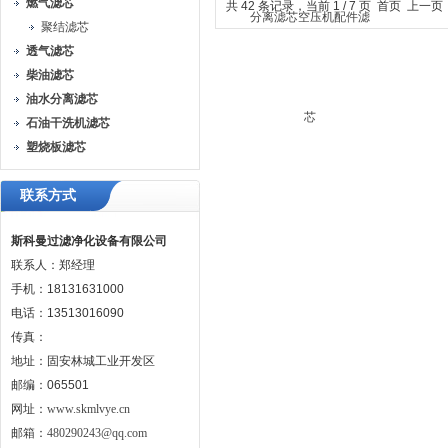
燃气滤芯
共 42 条记录，当前 1 / 7 页 首页 上一
聚结滤芯
透气滤芯
柴油滤芯
油水分离滤芯
石油干洗机滤芯
塑烧板滤芯
联系方式
斯科曼过滤净化设备有限公司
联系人：郑经理
手机：18131631000
电话：13513016090
传真：
地址：固安林城工业开发区
邮编：065501
网址：
www.skmlvye.cn
邮箱：
480290243@qq.com