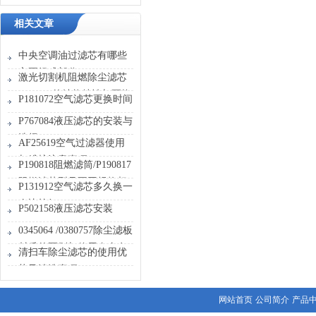
相关文章
中央空调油过滤芯有哪些
主要组成部分？
激光切割机阻燃除尘滤芯
P191115的结构特性与更换
P181072空气滤芯更换时间
需要注意的问题，斯科曼
P767084液压滤芯的安装与
选择
AF25619空气过滤器使用
与维护注意事项
P190818阻燃滤筒/P190817
阻燃滤芯型号不同规格相
P131912空气滤芯多久换一
同区别在哪里
次比较好
P502158液压滤芯安装
0345064 /0380757除尘滤板
材质的区别与使用寿命有
清扫车除尘滤芯的使用优
关，价格合理是关键
势及清洗事项
网站首页
公司简介
产品