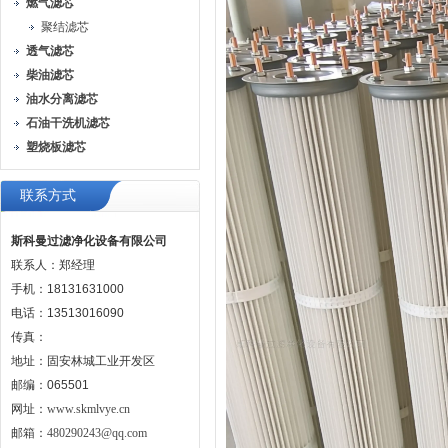
燃气滤芯
聚结滤芯
透气滤芯
柴油滤芯
油水分离滤芯
石油干洗机滤芯
塑烧板滤芯
联系方式
斯科曼过滤净化设备有限公司
联系人：郑经理
手机：18131631000
电话：13513016090
传真：
地址：固安林城工业开发区
邮编：065501
网址：
www.skmlvye.cn
邮箱：
480290243@qq.com