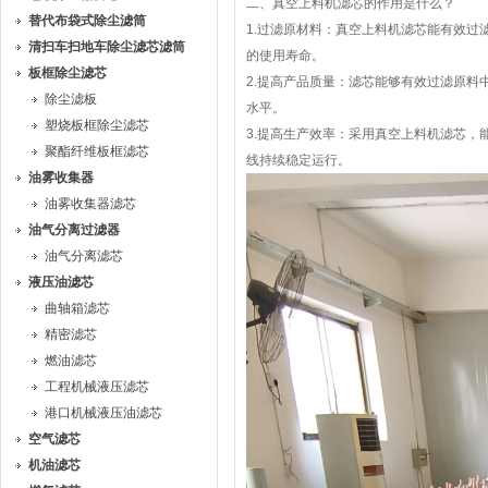
二、真空上料机滤芯的作用是什么？
替代布袋式除尘滤筒
1.过滤原材料：真空上料机滤芯能有效
清扫车扫地车除尘滤芯滤筒
的使用寿命。
板框除尘滤芯
2.提高产品质量：滤芯能够有效过滤原
除尘滤板
水平。
塑烧板框除尘滤芯
3.提高生产效率：采用真空上料机滤芯
聚酯纤维板框滤芯
线持续稳定运行。
油雾收集器
油雾收集器滤芯
油气分离过滤器
油气分离滤芯
液压油滤芯
曲轴箱滤芯
精密滤芯
燃油滤芯
工程机械液压滤芯
港口机械液压油滤芯
空气滤芯
机油滤芯