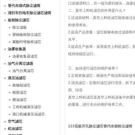
口连接进料口，另一端为密封接头，连接
替代布袋式除尘滤筒
二、真空上料机滤芯的作用是什么？
清扫车扫地车除尘滤芯滤筒
1.过滤原材料：真空上料机滤芯能有效
板框除尘滤芯
的使用寿命。
除尘滤板
2.提高产品质量：滤芯能够有效过滤原
塑烧板框除尘滤芯
水平。
聚酯纤维板框滤芯
3.提高生产效率：采用真空上料机滤芯
油雾收集器
线持续稳定运行。
油雾收集器滤芯
油气分离过滤器
三、如何进行滤芯的维护保养？
油气分离滤芯
1.定期更换滤芯：根据生产情况和实际
液压油滤芯
2.清洗滤芯：定期对滤芯进行清洗，拆下
曲轴箱滤芯
四、结语
精密滤芯
真空上料机滤芯是真空上料机设备中的重
燃油滤芯
的重视，进行充分的维护保养工作。
工程机械液压滤芯
港口机械液压油滤芯
空气滤芯
133花板开孔除尘滤芯替代布袋粉尘滤筒
机油滤芯