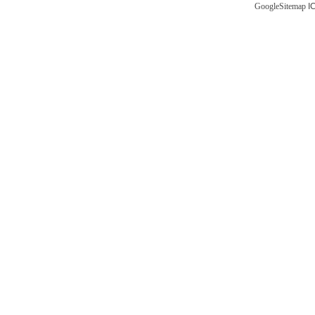
GoogleSitemap
I