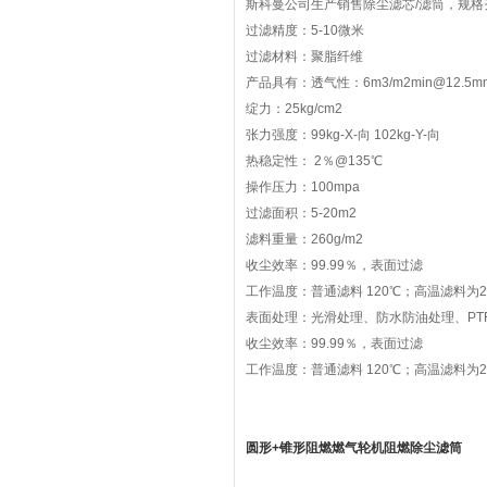
斯科曼公司生产销售除尘滤芯/滤筒，规格
过滤精度：5-10微米
过滤材料：聚脂纤维
产品具有：透气性：6m3/m2min@12.5
绽力：25kg/cm2
张力强度：99kg-X-向 102kg-Y-向
热稳定性： 2％@135℃
操作压力：100mpa
过滤面积：5-20m2
滤料重量：260g/m2
收尘效率：99.99％，表面过滤
工作温度：普通滤料 120℃；高温滤料为2
表面处理：光滑处理、防水防油处理、PTF
收尘效率：99.99％，表面过滤
工作温度：普通滤料 120℃；高温滤料为2
圆形+锥形阻燃燃气轮机阻燃除尘滤筒