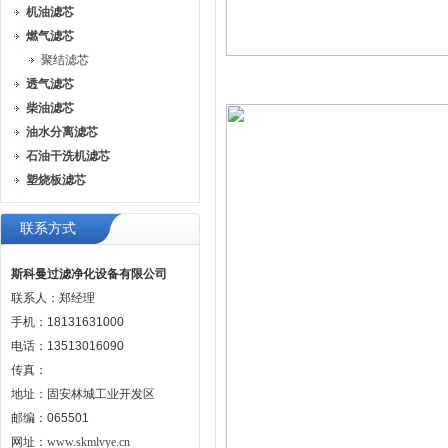
机油滤芯
燃气滤芯
聚结滤芯
透气滤芯
柴油滤芯
油水分离滤芯
石油干洗机滤芯
塑烧板滤芯
联系方式
斯科曼过滤净化设备有限公司
联系人：郑经理
手机：18131631000
电话：13513016090
传真：
地址：固安林城工业开发区
邮编：065501
网址：
www.skmlvye.cn