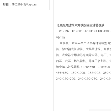
邮箱：
480290243@qq.com
仓顶阻燃滤筒六耳快拆除尘滤芯覆膜
P191920 P190818 P191194 P0343
制产品
斯科曼厂家常年生产销售各种规格型号复
筒、脉冲褶式长滤筒、大风量滤筒、高精
筒、吸尘器专用滤芯仓顶除尘器、电厂、
四耳、六耳、燃气轮机、等离子切割机、
除尘滤芯常见规格：325×660、325×600、32
466×660、150×1000、152×902、350×
240×130×700、240×130×750、240×13