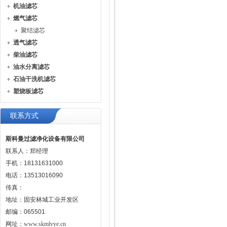
机油滤芯
燃气滤芯
聚结滤芯
透气滤芯
柴油滤芯
油水分离滤芯
石油干洗机滤芯
塑烧板滤芯
联系方式
斯科曼过滤净化设备有限公司
联系人：郑经理
手机：18131631000
电话：13513016090
传真：
地址：固安林城工业开发区
邮编：065501
网址：
www.skmlvye.cn