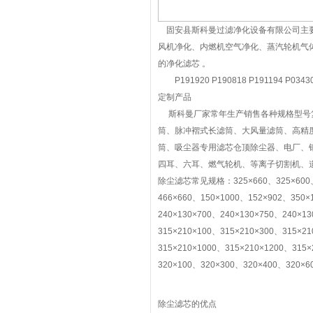
固安县斯科曼过滤净化设备有限公司主要
风机净化、内燃机空气净化、蒸汽轮机气
的净化滤芯 。
P191920 P190818 P191194 P0343
定制产品
斯科曼厂家常年生产销售各种规格型号复
筒、脉冲褶式长滤筒、大风量滤筒、高精
筒、吸尘器专用滤芯仓顶除尘器、电厂、
四耳、六耳、燃气轮机、等离子切割机、
除尘滤芯常见规格：325×660、325×600、32
466×660、150×1000、152×902、350×
240×130×700、240×130×750、240×13
315×210×100、315×210×300、315×2
315×210×1000、315×210×1200、315×
320×100、320×300、320×400、320×6
除尘滤芯的优点