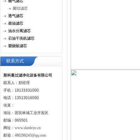
燃气滤芯
聚结滤芯
透气滤芯
柴油滤芯
油水分离滤芯
石油干洗机滤芯
塑烧板滤芯
联系方式
斯科曼过滤净化设备有限公司
联系人：郑经理
手机：18131631000
电话：13513016090
传真：
地址：固安林城工业开发区
邮编：065501
网址：
www.skmlvye.cn
邮箱：
480290243@qq.com