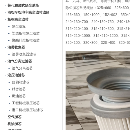
耳、六耳、燃气轮机、等离子切割机、道
替代布袋式除尘滤筒
除尘滤芯常见规格：325×660、325×600、32
清扫车扫地车除尘滤芯滤筒
466×660、150×1000、152×902、350×
板框除尘滤芯
240×130×700、240×130×750、240×13
除尘滤板
315×210×100、315×210×300、315×2
塑烧板框除尘滤芯
315×210×1000、315×210×1200、315×
聚酯纤维板框滤芯
320×100、320×300、320×400、320×6
油雾收集器
油雾收集器滤芯
油气分离过滤器
油气分离滤芯
液压油滤芯
曲轴箱滤芯
精密滤芯
燃油滤芯
工程机械液压滤芯
港口机械液压油滤芯
空气滤芯
机油滤芯