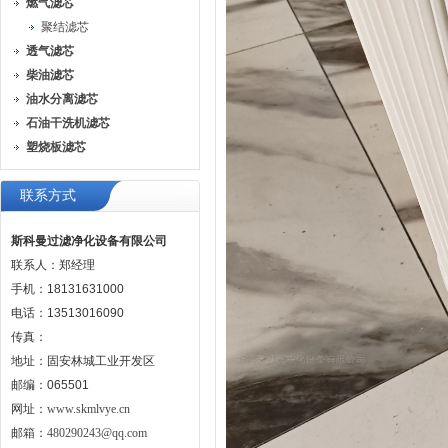
燃气滤芯
聚结滤芯
透气滤芯
柴油滤芯
油水分离滤芯
石油干洗机滤芯
塑烧板滤芯
联系方式
斯科曼过滤净化设备有限公司
联系人：郑经理
手机：18131631000
电话：13513016090
传真：
地址：固安林城工业开发区
邮编：065501
网址：
www.skmlvye.cn
邮箱：
480290243@qq.com