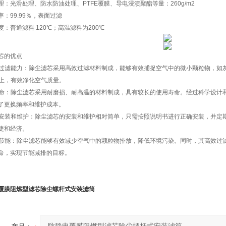
理：光滑处理、防水防油处理、PTFE覆膜、导电浸渍聚酯等量：260g/m2
率：99.99％，表面过滤
度：普通滤料 120℃；高温滤料为200℃
芯的优点
高效过滤能力：除尘滤芯采用高效过滤材料制成，能够有效捕捉空气中的微小颗粒物，
以上，有效净化空气质量。
长寿命：除尘滤芯采用耐磨损、耐高温的材料制成，具有较长的使用寿命。经过科学设
了更换频率和维护成本。
易于安装和维护：除尘滤芯的安装和维护相对简单，只需按照说明书进行正确安装，并
捷和经济。
环保节能：除尘滤芯能够有效减少空气中的颗粒物排放，降低环境污染。同时，其高效
命，实现节能减排的目标。
覆膜阻燃型滤芯除尘螺杆式安装滤筒