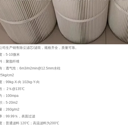
公司生产销售除尘滤芯/滤筒，规格齐全，质量可靠。
：5-10微米
料：聚脂纤维
：透气性：6m3/m2min@12.5mm水柱
5kg/cm2
99kg-X-向 102kg-Y-向
： 2％@135℃
：100mpa
：5-20m2
：260g/m2
率：99.99％，表面过滤
度：普通滤料 120℃；高温滤料为200℃