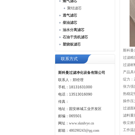
燃气滤芯
聚结滤芯
透气滤芯
柴油滤芯
油水分离滤芯
石油干洗机滤芯
塑烧板滤芯
斯科曼
过滤精度
联系方式
过滤材
产品具有
斯科曼过滤净化设备有限公司
绽力：2
联系人：郑经理
张力强度：
手机：18131631000
热稳定性
电话：13513016090
操作压力
传真：
过滤面积
地址：固安林城工业开发区
滤料重量
邮编：065501
收尘效
网址：
www.skmlvye.cn
工作温
邮箱：
480290243@qq.com