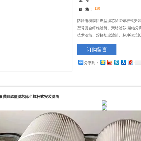
型 号：
130
价 格：
防静电覆膜阻燃型滤芯除尘螺杆式安装
型号复合纤维滤筒、聚结滤芯·聚结分
技术滤筒、焊接烟尘滤筒、脉冲褶式
滤筒、防静电滤筒、耐阻燃滤筒、打
订购留言
滤筒
分享到：
覆膜阻燃型滤芯除尘螺杆式安装滤筒