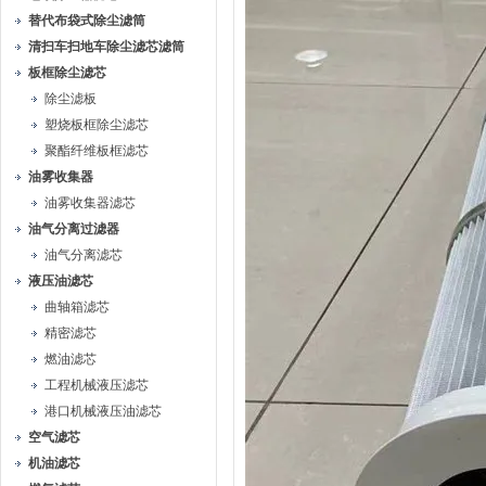
替代布袋式除尘滤筒
清扫车扫地车除尘滤芯滤筒
板框除尘滤芯
除尘滤板
塑烧板框除尘滤芯
聚酯纤维板框滤芯
油雾收集器
油雾收集器滤芯
油气分离过滤器
油气分离滤芯
液压油滤芯
曲轴箱滤芯
精密滤芯
燃油滤芯
工程机械液压滤芯
港口机械液压油滤芯
空气滤芯
机油滤芯