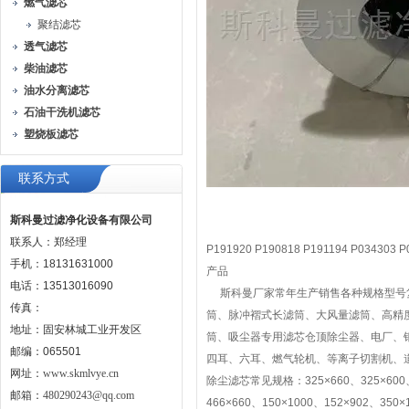
燃气滤芯
聚结滤芯
透气滤芯
柴油滤芯
油水分离滤芯
石油干洗机滤芯
塑烧板滤芯
联系方式
斯科曼过滤净化设备有限公司
联系人：郑经理
P191920 P190818 P191194 P03430
手机：18131631000
产品
电话：13513016090
斯科曼厂家常年生产销售各种规格型号复
传真：
筒、脉冲褶式长滤筒、大风量滤筒、高精
地址：固安林城工业开发区
筒、吸尘器专用滤芯仓顶除尘器、电厂、
邮编：065501
四耳、六耳、燃气轮机、等离子切割机、
网址：
www.skmlvye.cn
除尘滤芯常见规格：325×660、325×600、32
邮箱：
480290243@qq.com
466×660、150×1000、152×902、350×