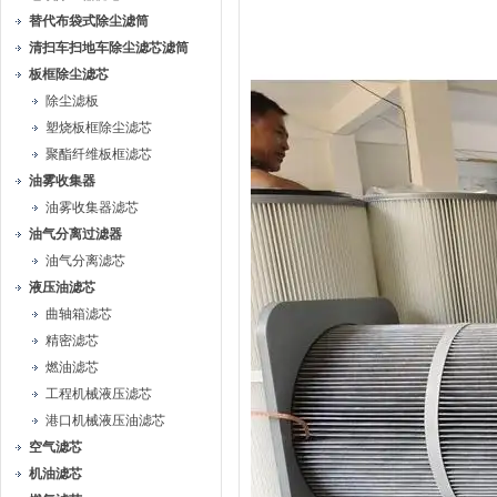
替代布袋式除尘滤筒
清扫车扫地车除尘滤芯滤筒
板框除尘滤芯
除尘滤板
塑烧板框除尘滤芯
聚酯纤维板框滤芯
油雾收集器
油雾收集器滤芯
油气分离过滤器
油气分离滤芯
液压油滤芯
曲轴箱滤芯
精密滤芯
燃油滤芯
工程机械液压滤芯
港口机械液压油滤芯
空气滤芯
机油滤芯