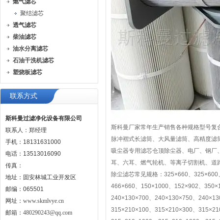
燃气滤芯
聚结滤芯
透气滤芯
柴油滤芯
油水分离滤芯
石油干洗机滤芯
塑烧板滤芯
联系方式
斯科曼过滤净化设备有限公司
斯科曼厂家常年生产销售各种规格型号复
联系人：郑经理
脉冲褶式长滤筒、大风量滤筒、高精度滤
手机：18131631000
吸尘器专用滤芯仓顶除尘器、电厂、钢厂
电话：13513016090
耳、六耳、燃气轮机、等离子切割机、道
传真：
除尘滤芯常见规格：325×660、325×600、32
地址：固安林城工业开发区
466×660、150×1000、152×902、350×
邮编：065501
240×130×700、240×130×750、240×13
网址：
www.skmlvye.cn
315×210×100、315×210×300、315×2
邮箱：
480290243@qq.com