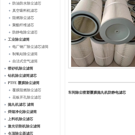
防油防水除尘滤芯
真空吸料机滤芯
阻燃除尘滤芯
聚酯纤维滤芯
防静电除尘滤芯
工业除尘滤筒
电厂钢厂除尘滤芯滤筒
制氧站除尘滤筒
自洁式空气滤筒
喷砂机除尘滤筒
钻机除尘滤筒滤芯
PTFE 覆膜除尘滤筒
覆膜阻燃除尘滤芯
车间除尘喷塑覆膜抛丸机防静电滤芯
花板开孔除尘滤芯
抛丸机滤芯 滤筒
焊烟净化除尘滤筒
上料机除尘滤芯
激光切割机除尘滤筒
仓顶除尘器滤芯