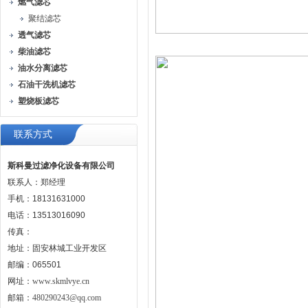
燃气滤芯
聚结滤芯
透气滤芯
柴油滤芯
油水分离滤芯
石油干洗机滤芯
塑烧板滤芯
联系方式
斯科曼过滤净化设备有限公司
联系人：郑经理
手机：18131631000
电话：13513016090
传真：
地址：固安林城工业开发区
邮编：065501
网址：
www.skmlvye.cn
邮箱：
480290243@qq.com