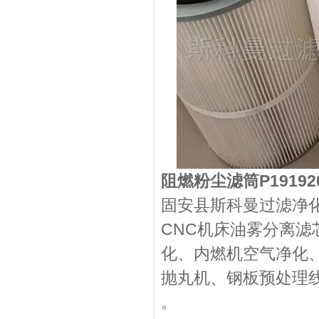
阻燃粉尘滤筒P191920/P
固安县斯科曼过滤净
CNC机床油雾分离
化、内燃机空气净化
抛丸机、钢板预处理线
。