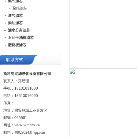
燃气滤芯
聚结滤芯
透气滤芯
柴油滤芯
油水分离滤芯
石油干洗机滤芯
塑烧板滤芯
联系方式
斯科曼过滤净化设备有限公司
联系人：郑经理
手机：18131631000
电话：13513016090
传真：
地址：固安林城工业开发区
邮编：065501
网址：
www.skmlvye.cn
邮箱：
480290243@qq.com