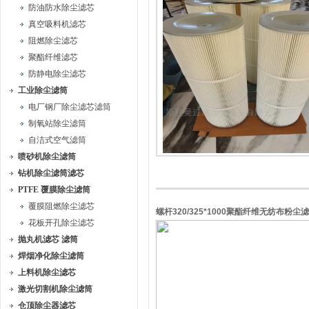
防油防水除尘滤芯
真空吸料机滤芯
阻燃除尘滤芯
聚酯纤维滤芯
防静电除尘滤芯
工业除尘滤筒
电厂钢厂除尘滤芯滤筒
制氧站除尘滤筒
自洁式空气滤筒
喷砂机除尘滤筒
钻机除尘滤筒滤芯
PTFE 覆膜除尘滤筒
覆膜阻燃除尘滤芯
螺杆320/325*1000聚酯纤维无纺布粉尘
花板开孔除尘滤芯
抛丸机滤芯 滤筒
焊烟净化除尘滤筒
上料机除尘滤芯
激光切割机除尘滤筒
仓顶除尘器滤芯