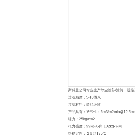
斯科曼公司专业生产除尘滤芯/滤筒，规格
过滤精度：5-10微米
过滤材料：聚脂纤维
产品具有：透气性：6m3/m2min@12.5
绽力：25kg/cm2
张力强度：99kg-X-向 102kg-Y-向
热稳定性： 2％@135℃