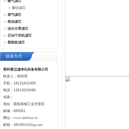
燃气滤芯
聚结滤芯
透气滤芯
柴油滤芯
油水分离滤芯
石油干洗机滤芯
塑烧板滤芯
联系方式
斯科曼过滤净化设备有限公司
联系人：郑经理
手机：18131631000
电话：13513016090
传真：
地址：固安林城工业开发区
邮编：065501
网址：
www.skmlvye.cn
邮箱：
480290243@qq.com