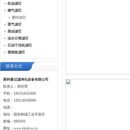
机油滤芯
燃气滤芯
聚结滤芯
透气滤芯
柴油滤芯
油水分离滤芯
石油干洗机滤芯
塑烧板滤芯
联系方式
斯科曼过滤净化设备有限公司
联系人：郑经理
手机：18131631000
电话：13513016090
传真：
地址：固安林城工业开发区
邮编：065501
网址：
www.skmlvye.cn