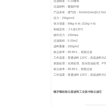
过滤精度：5-10微米
过滤材料：聚脂纤维
产品具有：透气性：6m3/m2min@12.5
绽力：25kg/cm2
张力强度：99kg-X-向 102kg-Y-向
热稳定性： 2％@135℃
操作压力：100mpa
过滤面积：5-20m2
滤料重量：260g/m2
收尘效率：99.99％，表面过滤
工作温度：普通滤料 120℃；高温滤料为2
表面处理：光滑处理、防水防油处理、PTF
收尘效率：99.99％，表面过滤
工作温度：普通滤料 120℃；高温滤料为2
螺牙螺纹除尘器滤筒工业脉冲除尘滤芯