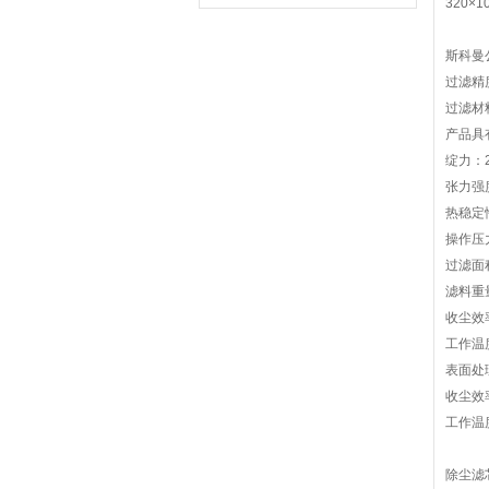
320×1
斯科曼
过滤精度
过滤材
产品具有
绽力：2
张力强度：
热稳定性
操作压力
过滤面积
滤料重量
收尘效
工作温
表面处
收尘效
工作温
除尘滤