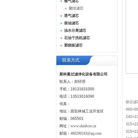
燃气滤芯
聚结滤芯
透气滤芯
柴油滤芯
油水分离滤芯
石油干洗机滤芯
塑烧板滤芯
联系方式
斯科曼过滤净化设备有限公司
联系人：郑经理
手机：18131631000
电话：13513016090
除尘滤芯
传真：
466×6
地址：固安林城工业开发区
240×1
邮编：065501
315×2
网址：
www.skmlvye.cn
315×2
邮箱：
480290243@qq.com