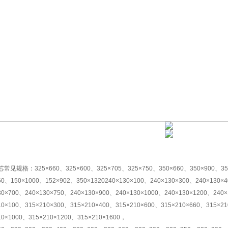
常见规格：325×660、325×600、325×705、325×750、350×660、350×900、350
60、150×1000、152×902、350×1320240×130×100、240×130×300、240×130×
30×700、240×130×750、240×130×900、240×130×1000、240×130×1200、240
10×100、315×210×300、315×210×400、315×210×600、315×210×660、315×2
10×1000、315×210×1200、315×210×1600，