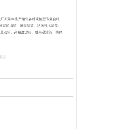
斯科曼厂家常年生产销售各种规格型号复合纤
纤维聚酯滤筒、覆膜滤筒、纳米技术滤筒、
风量滤筒、高精度滤筒、耐高温滤筒、防静
滤筒、烟草专用滤筒、空调专用滤筒
0