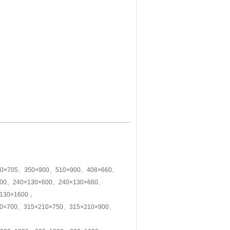
×705、350×900、510×900、408×660、
400、240×130×600、240×130×660、
×130×1600，
10×700、315×210×750、315×210×900、