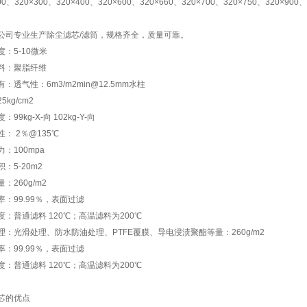
00、320×300、320×400、320×600、320×660、320×700、320×750、320×900、
公司专业生产除尘滤芯/滤筒，规格齐全，质量可靠。
：5-10微米
料：聚脂纤维
：透气性：6m3/m2min@12.5mm水柱
5kg/cm2
99kg-X-向 102kg-Y-向
： 2％@135℃
：100mpa
：5-20m2
：260g/m2
率：99.99％，表面过滤
度：普通滤料 120℃；高温滤料为200℃
理：光滑处理、防水防油处理、PTFE覆膜、导电浸渍聚酯等量：260g/m2
率：99.99％，表面过滤
度：普通滤料 120℃；高温滤料为200℃
芯的优点