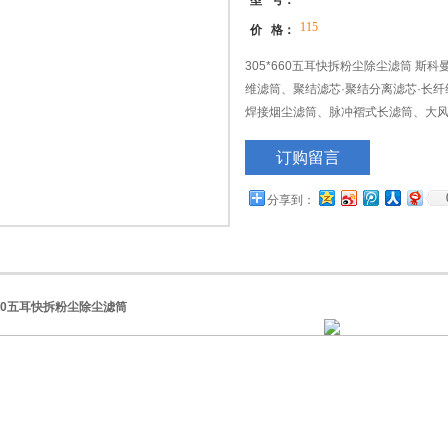
型 号：
115
价 格：
305*660五耳快拆粉尘除尘滤筒 
维滤筒、聚结滤芯·聚结分离滤芯·长
焊接烟尘滤筒、脉冲褶式长滤筒、大
电滤筒、耐阻燃滤筒、打砂抛丸专用
订购留言
分享到：
660五耳快拆粉尘除尘滤筒