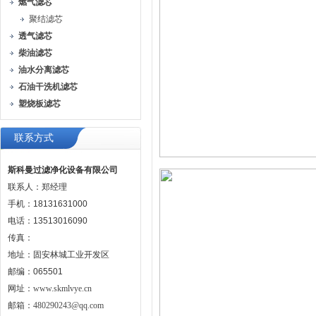
燃气滤芯
聚结滤芯
透气滤芯
柴油滤芯
油水分离滤芯
石油干洗机滤芯
塑烧板滤芯
联系方式
斯科曼过滤净化设备有限公司
联系人：郑经理
手机：18131631000
电话：13513016090
传真：
地址：固安林城工业开发区
邮编：065501
网址：
www.skmlvye.cn
邮箱：
480290243@qq.com