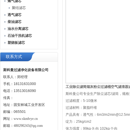
燃气滤芯
聚结滤芯
透气滤芯
柴油滤芯
油水分离滤芯
石油干洗机滤芯
塑烧板滤芯
联系方式
斯科曼过滤净化设备有限公司
联系人：郑经理
手机：18131631000
工业除尘滤筒烟灰粉尘过滤桶空气滤清器
电话：13513016090
斯科曼公司专业生产除尘滤芯/滤筒，规格
传真：
过滤精度：5-10微米
地址：固安林城工业开发区
过滤材料：聚脂纤维
邮编：065501
产品具有：透气性：6m3/m2min@12.5
网址：
www.skmlvye.cn
绽力：25kg/cm2
邮箱：
480290243@qq.com
张力强度：99kg-X-向 102kg-Y-向