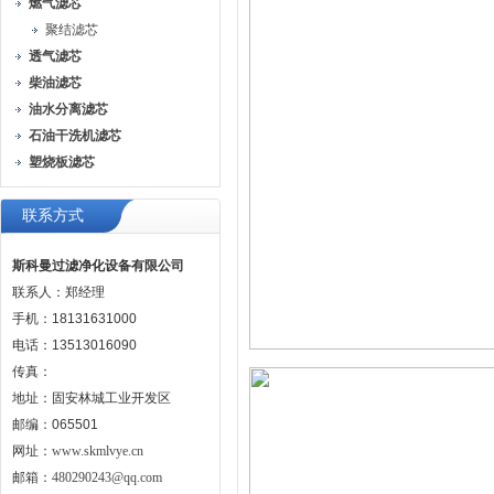
燃气滤芯
聚结滤芯
透气滤芯
柴油滤芯
油水分离滤芯
石油干洗机滤芯
塑烧板滤芯
联系方式
斯科曼过滤净化设备有限公司
联系人：郑经理
手机：18131631000
电话：13513016090
传真：
地址：固安林城工业开发区
邮编：065501
网址：
www.skmlvye.cn
邮箱：
480290243@qq.com