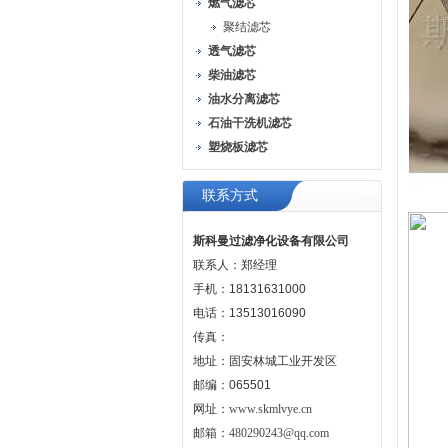
燃气滤芯
聚结滤芯
透气滤芯
柴油滤芯
油水分离滤芯
石油干洗机滤芯
塑烧板滤芯
联系方式
斯科曼过滤净化设备有限公司
联系人：郑经理
手机：18131631000
电话：13513016090
传真：
地址：固安林城工业开发区
邮编：065501
网址：
www.skmlvye.cn
邮箱：
480290243@qq.com