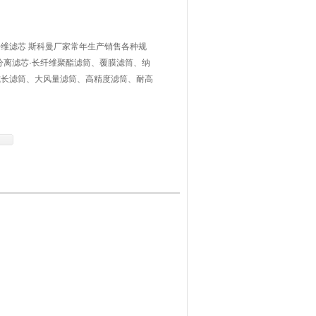
维滤芯 斯科曼厂家常年生产销售各种规
分离滤芯·长纤维聚酯滤筒、覆膜滤筒、纳
式长滤筒、大风量滤筒、高精度滤筒、耐高
打砂抛丸专用滤筒、烟草专用滤筒、空调专