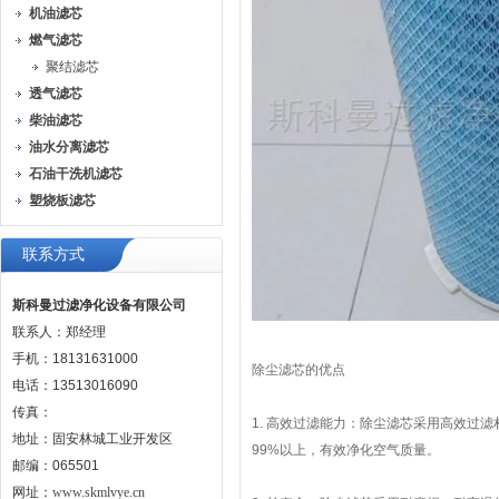
机油滤芯
燃气滤芯
聚结滤芯
透气滤芯
柴油滤芯
油水分离滤芯
石油干洗机滤芯
塑烧板滤芯
联系方式
斯科曼过滤净化设备有限公司
联系人：郑经理
手机：18131631000
除尘滤芯的优点
电话：13513016090
传真：
1. 高效过滤能力：除尘滤芯采用高效过
地址：固安林城工业开发区
99%以上，有效净化空气质量。
邮编：065501
网址：
www.skmlvye.cn