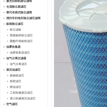
激光切割机除尘滤筒
仓顶除尘器滤芯
替代布袋式除尘滤筒
清扫车扫地车除尘滤芯滤筒
板框除尘滤芯
除尘滤板
塑烧板框除尘滤芯
聚酯纤维板框滤芯
油雾收集器
油雾收集器滤芯
油气分离过滤器
油气分离滤芯
液压油滤芯
曲轴箱滤芯
精密滤芯
燃油滤芯
工程机械液压滤芯
港口机械液压油滤芯
空气滤芯