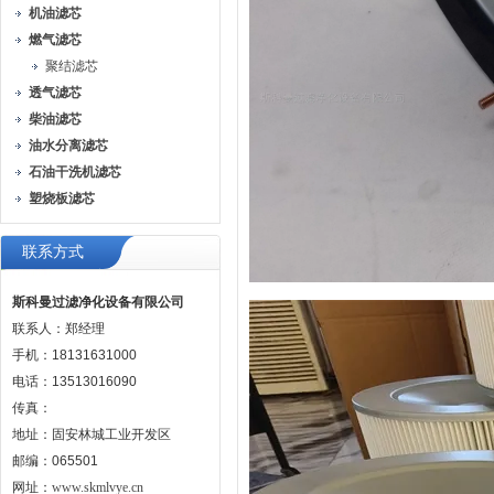
机油滤芯
燃气滤芯
聚结滤芯
透气滤芯
柴油滤芯
油水分离滤芯
石油干洗机滤芯
塑烧板滤芯
联系方式
斯科曼过滤净化设备有限公司
联系人：郑经理
手机：18131631000
电话：13513016090
传真：
地址：固安林城工业开发区
邮编：065501
网址：
www.skmlvye.cn