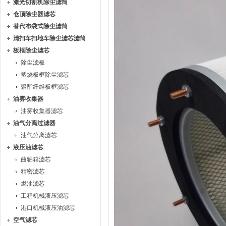
激光切割机除尘滤筒
仓顶除尘器滤芯
替代布袋式除尘滤筒
清扫车扫地车除尘滤芯滤筒
板框除尘滤芯
除尘滤板
塑烧板框除尘滤芯
聚酯纤维板框滤芯
油雾收集器
油雾收集器滤芯
油气分离过滤器
油气分离滤芯
液压油滤芯
曲轴箱滤芯
精密滤芯
燃油滤芯
工程机械液压滤芯
港口机械液压油滤芯
空气滤芯