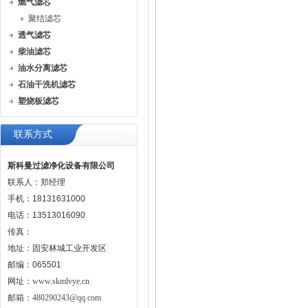
燃气滤芯
聚结滤芯
透气滤芯
柴油滤芯
油水分离滤芯
石油干洗机滤芯
塑烧板滤芯
联系方式
斯科曼过滤净化设备有限公司
联系人：郑经理
手机：18131631000
电话：13513016090
传真：
地址：固安林城工业开发区
邮编：065501
网址：
www.skmlvye.cn
邮箱：
480290243@qq.com