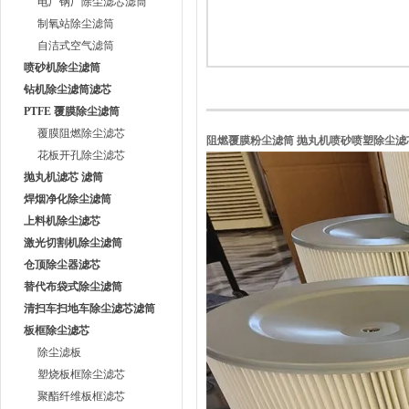
电厂钢厂除尘滤芯滤筒
制氧站除尘滤筒
自洁式空气滤筒
喷砂机除尘滤筒
钻机除尘滤筒滤芯
PTFE 覆膜除尘滤筒
覆膜阻燃除尘滤芯
阻燃覆膜粉尘滤筒 抛丸机喷砂喷塑除尘滤
花板开孔除尘滤芯
抛丸机滤芯 滤筒
焊烟净化除尘滤筒
上料机除尘滤芯
激光切割机除尘滤筒
仓顶除尘器滤芯
替代布袋式除尘滤筒
清扫车扫地车除尘滤芯滤筒
板框除尘滤芯
除尘滤板
塑烧板框除尘滤芯
聚酯纤维板框滤芯