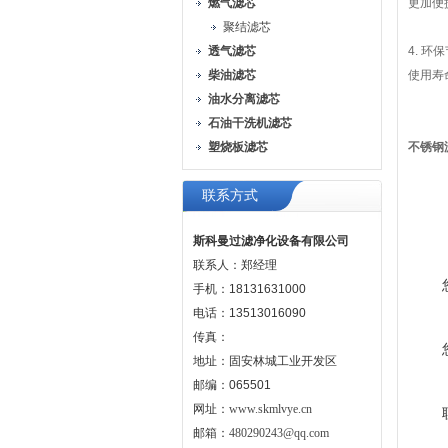
燃气滤芯
更加便
聚结滤芯
透气滤芯
4. 
柴油滤芯
使用寿
油水分离滤芯
石油干洗机滤芯
塑烧板滤芯
不锈钢滤
联系方式
斯科曼过滤净化设备有限公司
联系人：郑经理
手机：18131631000
电话：13513016090
传真：
地址：固安林城工业开发区
邮编：065501
网址：
www.skmlvye.cn
邮箱：
480290243@qq.com