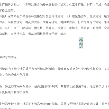
生产销售各种大中小型喷涂设备的粉末回收除尘滤芯，化工生产线、制药生产线、卷
芯粉尘滤筒。
厂家常年生产销售各种规格型号复合纤维滤筒、长纤维聚酯滤筒、覆膜滤筒、纳米
滤筒、高精度滤筒、耐高温滤筒、防静电滤筒、耐阻燃滤筒、打砂抛丸专用滤筒、烟
器、电厂、钢厂、喷砂机、抛丸机、防静电、卡盘式、板框式、防阻燃、耐高温、空
切割机、道路清扫车、道岔捣固机等等专用除尘滤芯
尘滤芯的优点
高效过滤能力：除尘滤芯采用高效过滤材料制成，能够有效捕捉空气中的微小颗粒物，
以上，有效净化空气质量。
长寿命：除尘滤芯采用耐磨损、耐高温的材料制成，具有较长的使用寿命。经过科学设
了更换频率和维护成本。
易于安装和维护：除尘滤芯的安装和维护相对简单，只需按照说明书进行正确安装，并