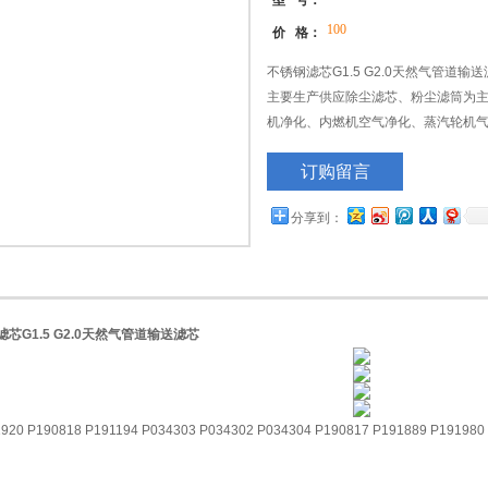
型 号：
100
价 格：
不锈钢滤芯G1.5 G2.0天然气管道
主要生产供应除尘滤芯、粉尘滤筒为
机净化、内燃机空气净化、蒸汽轮机
丸机、钢板预处理线、空气滤芯 液压
订购留言
分享到：
芯G1.5 G2.0天然气管道输送滤芯
20 P190818 P191194 P034303 P034302 P034304 P190817 P191889 P