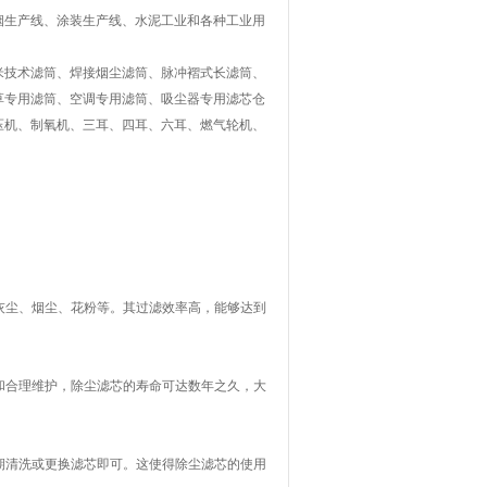
烟生产线、涂装生产线、水泥工业和各种工业用
技术滤筒、焊接烟尘滤筒、脉冲褶式长滤筒、
草专用滤筒、空调专用滤筒、吸尘器专用滤芯仓
压机、制氧机、三耳、四耳、六耳、燃气轮机、
如灰尘、烟尘、花粉等。其过滤效率高，能够达到
计和合理维护，除尘滤芯的寿命可达数年之久，大
定期清洗或更换滤芯即可。这使得除尘滤芯的使用