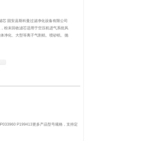
输送滤芯 固安县斯科曼过滤净化设备有限公司
主，粉末回收滤芯适用于空压机进气系统风
气体净化、大型等离子气割机、喷砂机、抛
滤芯 机油柴油等设备的净化滤芯
191980 P033960 P199413更多产品型号规格，支持定