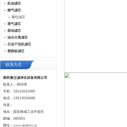
机油滤芯
燃气滤芯
聚结滤芯
透气滤芯
柴油滤芯
油水分离滤芯
石油干洗机滤芯
塑烧板滤芯
联系方式
斯科曼过滤净化设备有限公司
联系人：郑经理
手机：18131631000
电话：13513016090
传真：
地址：固安林城工业开发区
邮编：065501
网址：
www.skmlvye.cn