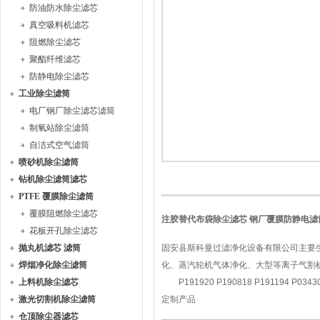
防油防水除尘滤芯
真空吸料机滤芯
阻燃除尘滤芯
聚酯纤维滤芯
防静电除尘滤芯
工业除尘滤筒
电厂钢厂除尘滤芯滤筒
制氧站除尘滤筒
自洁式空气滤筒
喷砂机除尘滤筒
钻机除尘滤筒滤芯
PTFE 覆膜除尘滤筒
覆膜阻燃除尘滤芯
注胶替代布袋除尘滤芯 钢厂覆膜防静电滤
花板开孔除尘滤芯
抛丸机滤芯 滤筒
固安县斯科曼过滤净化设备有限公司主要
焊烟净化除尘滤筒
化、蒸汽轮机气体净化、大型等离子气割机
上料机除尘滤芯
P191920 P190818 P191194 P0343
激光切割机除尘滤筒
定制产品
仓顶除尘器滤芯