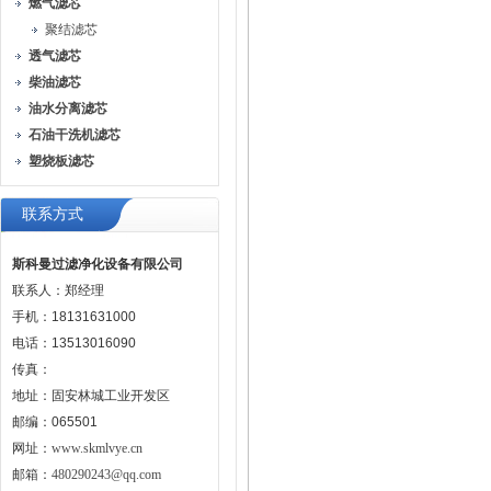
燃气滤芯
聚结滤芯
透气滤芯
柴油滤芯
油水分离滤芯
石油干洗机滤芯
塑烧板滤芯
联系方式
斯科曼过滤净化设备有限公司
联系人：郑经理
手机：18131631000
电话：13513016090
传真：
地址：固安林城工业开发区
邮编：065501
网址：
www.skmlvye.cn
邮箱：
480290243@qq.com