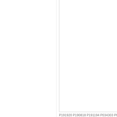
P191920 P190818 P191194 P03430