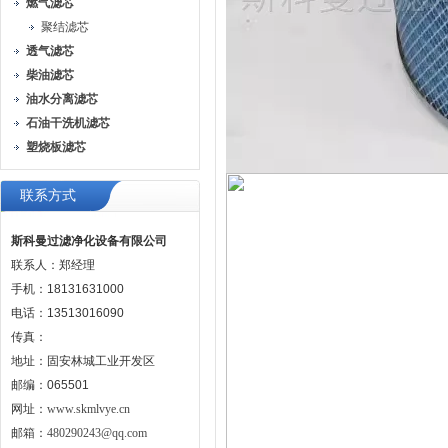
燃气滤芯
聚结滤芯
透气滤芯
柴油滤芯
油水分离滤芯
石油干洗机滤芯
塑烧板滤芯
联系方式
斯科曼过滤净化设备有限公司
联系人：郑经理
手机：18131631000
电话：13513016090
传真：
地址：固安林城工业开发区
邮编：065501
网址：
www.skmlvye.cn
邮箱：
480290243@qq.com