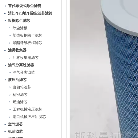
替代布袋式除尘滤筒
清扫车扫地车除尘滤芯滤筒
板框除尘滤芯
除尘滤板
塑烧板框除尘滤芯
聚酯纤维板框滤芯
油雾收集器
油雾收集器滤芯
油气分离过滤器
油气分离滤芯
液压油滤芯
曲轴箱滤芯
精密滤芯
燃油滤芯
工程机械液压滤芯
港口机械液压油滤芯
空气滤芯
机油滤芯