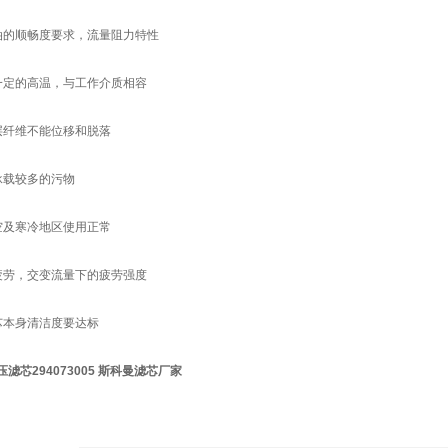
油的顺畅度要求，流量阻力特性
一定的高温，与工作介质相容
层纤维不能位移和脱落
承载较多的污物
空及寒冷地区使用正常
疲劳，交变流量下的疲劳强度
芯本身清洁度要达标
滤芯294073005 斯科曼滤芯厂家