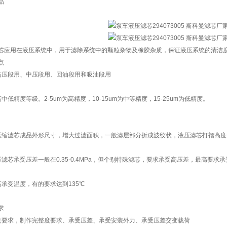
品
芯应用在液压系统中，用于滤除系统中的颗粒杂物及橡胶杂质，保证液压系统的清洁
点
高压段用、中压段用、回油段用和吸油段用
中低精度等级。2-5um为高精度，10-15um为中等精度，15-25um为低精度。
压缩滤芯成品外形尺寸，增大过滤面积，一般滤层部分折成波纹状，液压滤芯打褶高度
压滤芯承受压差一般在0.35-0.4MPa，但个别特殊滤芯，要求承受高压差，最高要求承受
高承受温度，有的要求达到135℃
求
度要求，制作完整度要求、承受压差、承受安装外力、承受压差交变载荷