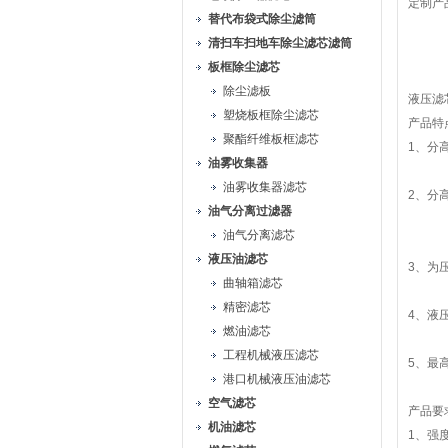
定制产
替代布袋式除尘滤筒
清扫车扫地车除尘滤芯滤筒
板框除尘滤芯
除尘滤板
液压滤
塑烧板框除尘滤芯
产品特
聚酯纤维板框滤芯
1、分
油雾收集器
油雾收集器滤芯
2、分高
油气分离过滤器
油气分离滤芯
液压油滤芯
3、为
曲轴箱滤芯
精密滤芯
4、液
燃油滤芯
工程机械液压滤芯
5、最
港口机械液压油滤芯
空气滤芯
产品要
机油滤芯
1、强