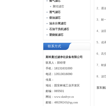
燃气滤芯
聚结滤芯
2、通
透气滤芯
柴油滤芯
3、耐
油水分离滤芯
石油干洗机滤芯
4、滤
塑烧板滤芯
5、成
联系方式
6、高
斯科曼过滤净化设备有限公司
联系人：郑经理
7、耐
手机：18131631000
电话：13513016090
8、滤
传真：
地址：固安林城工业开发区
泵车液压
邮编：065501
网址：
www.skmlvye.cn
邮箱：
480290243@qq.com