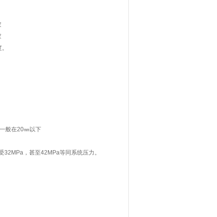
度。
一般在20㎜以下
32MPa，甚至42MPa等同系统压力。