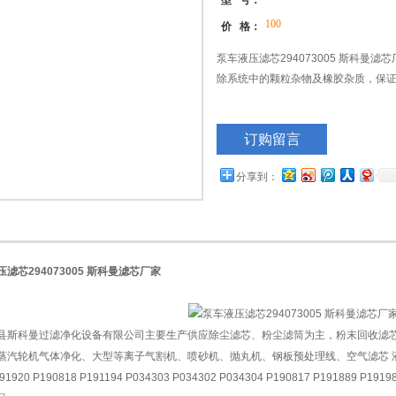
型 号：
100
价 格：
泵车液压滤芯294073005 斯科曼
除系统中的颗粒杂物及橡胶杂质，保
订购留言
分享到：
滤芯294073005 斯科曼滤芯厂家
斯科曼过滤净化设备有限公司主要生产供应除尘滤芯、粉尘滤筒为主，粉末回收滤芯
蒸汽轮机气体净化、大型等离子气割机、喷砂机、抛丸机、钢板预处理线、空气滤芯 液
20 P190818 P191194 P034303 P034302 P034304 P190817 P191889 P