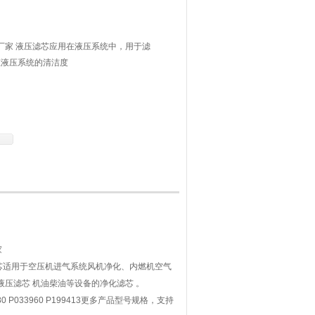
滤芯厂家 液压滤芯应用在液压系统中，用于滤
证液压系统的清洁度
适用于空压机进气系统风机净化、内燃机空气
压滤芯 机油柴油等设备的净化滤芯 。
191980 P033960 P199413更多产品型号规格，支持