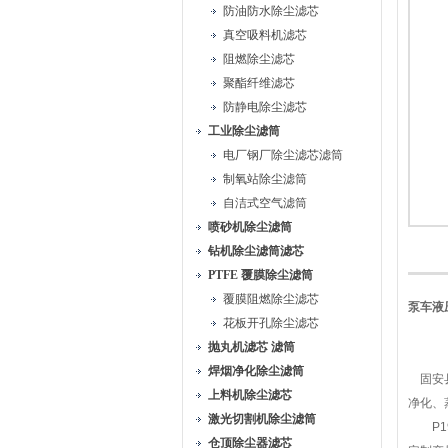
防油防水除尘滤芯
真空吸料机滤芯
阻燃除尘滤芯
聚酯纤维滤芯
防静电除尘滤芯
工业除尘滤筒
电厂钢厂除尘滤芯滤筒
制氧站除尘滤筒
自洁式空气滤筒
喷砂机除尘滤筒
钻机除尘滤筒滤芯
PTFE 覆膜除尘滤筒
覆膜阻燃除尘滤芯
泵车液压
花板开孔除尘滤芯
抛丸机滤芯 滤筒
焊烟净化除尘滤筒
固安县
上料机除尘滤芯
净化、
激光切割机除尘滤筒
P1919
仓顶除尘器滤芯