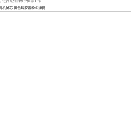
，进行充分的维护保养工作
料机滤芯 黄色铸胶盖粉尘滤筒