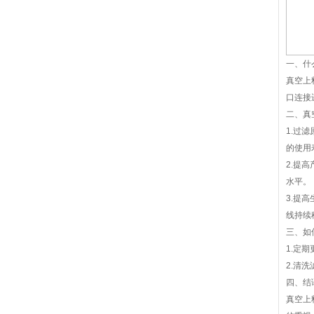
一、什
真空上
口连接
二、真
1.过
的使用
2.提
水平。
3.提
线持续
三、如
1.定
2.清
四、结
真空上