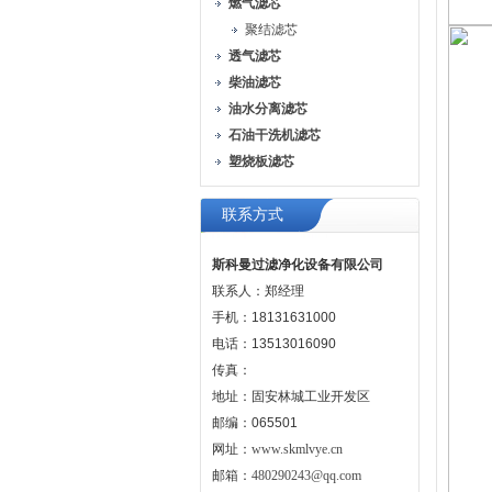
燃气滤芯
聚结滤芯
透气滤芯
柴油滤芯
油水分离滤芯
石油干洗机滤芯
塑烧板滤芯
联系方式
斯科曼过滤净化设备有限公司
联系人：郑经理
手机：18131631000
电话：13513016090
传真：
地址：固安林城工业开发区
邮编：065501
网址：
www.skmlvye.cn
邮箱：
480290243@qq.com