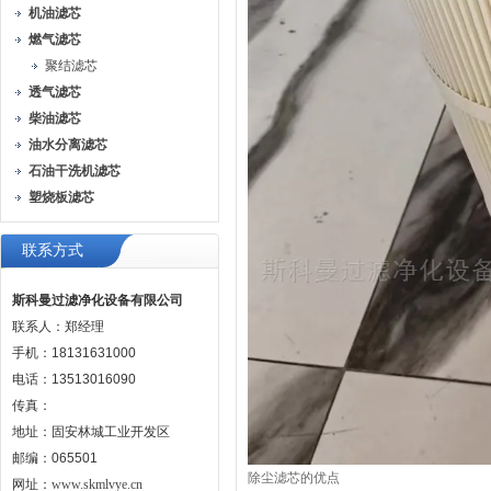
机油滤芯
燃气滤芯
聚结滤芯
透气滤芯
柴油滤芯
油水分离滤芯
石油干洗机滤芯
塑烧板滤芯
联系方式
斯科曼过滤净化设备有限公司
联系人：郑经理
手机：18131631000
电话：13513016090
传真：
地址：固安林城工业开发区
邮编：065501
除尘滤芯的优点
网址：
www.skmlvye.cn