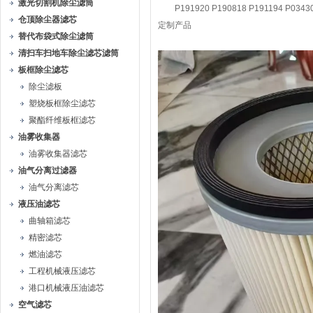
激光切割机除尘滤筒
P191920 P190818 P191194 P0343
仓顶除尘器滤芯
定制产品
替代布袋式除尘滤筒
清扫车扫地车除尘滤芯滤筒
板框除尘滤芯
除尘滤板
塑烧板框除尘滤芯
聚酯纤维板框滤芯
油雾收集器
油雾收集器滤芯
油气分离过滤器
油气分离滤芯
液压油滤芯
曲轴箱滤芯
精密滤芯
燃油滤芯
工程机械液压滤芯
港口机械液压油滤芯
空气滤芯