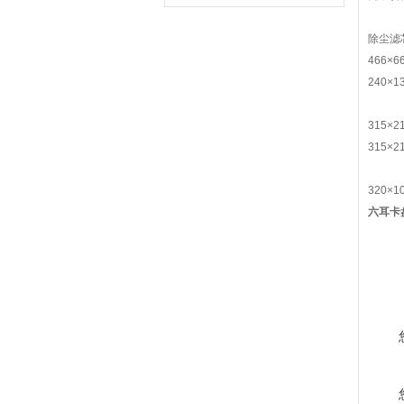
除尘滤芯
466×6
240×1
315×2
315×2
320×1
六耳卡