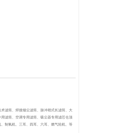
术滤筒、焊接烟尘滤筒、脉冲褶式长滤筒、大
专用滤筒、空调专用滤筒、吸尘器专用滤芯仓顶
机、制氧机、三耳、四耳、六耳、燃气轮机、等