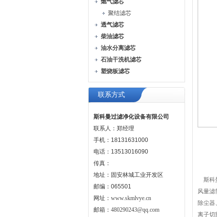
燃气滤芯
聚结滤芯
透气滤芯
柴油滤芯
油水分离滤芯
石油干洗机滤芯
塑烧板滤芯
联系方式
斯科曼过滤净化设备有限公司
联系人：郑经理
手机：18131631000
电话：13513016090
传真：
地址：固安林城工业开发区
斯科曼
邮编：065501
风量滤
网址：
www.skmlvye.cn
除尘器
邮箱：
480290243@qq.com
离子切