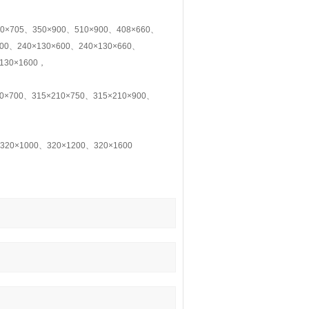
×705、350×900、510×900、408×660、
400、240×130×600、240×130×660、
×130×1600，
10×700、315×210×750、315×210×900、
320×1000、320×1200、320×1600