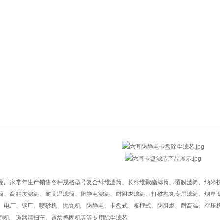
厂家常年生产销售各种规格型号复合纤维滤筒、长纤维聚酯滤筒、覆膜滤筒、纳米技
筒、高精度滤筒、耐高温滤筒、防静电滤筒、耐阻燃滤筒、打砂抛丸专用滤筒、烟草
、电厂、钢厂、喷砂机、抛丸机、防静电、卡盘式、板框式、防阻燃、耐高温、空压
割机、道路清扫车、道岔捣固机等等专用除尘滤芯