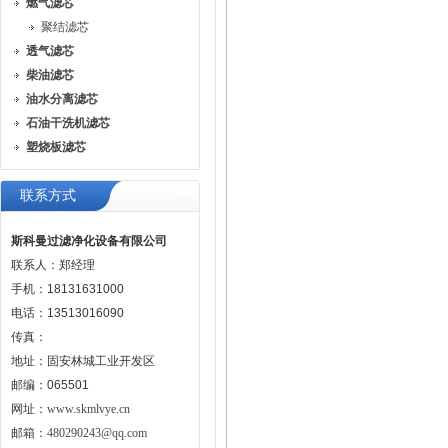
燃气滤芯
聚结滤芯
透气滤芯
柴油滤芯
油水分离滤芯
石油干洗机滤芯
塑烧板滤芯
联系方式
斯科曼过滤净化设备有限公司
联系人：郑经理
手机：18131631000
电话：13513016090
传真：
地址：固安林城工业开发区
邮编：065501
网址：
www.skmlvye.cn
邮箱：
480290243@qq.com