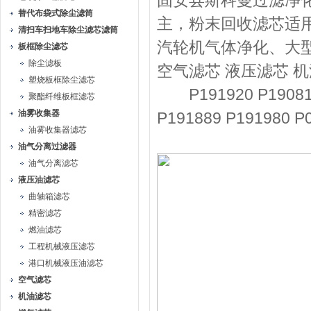
固安县斯科曼过滤净
替代布袋式除尘滤筒
主，粉末回收滤芯适
清扫车扫地车除尘滤芯滤筒
汽轮机气体净化、大
板框除尘滤芯
除尘滤板
空气滤芯 液压滤芯 
塑烧板框除尘滤芯
P191920 P190818 
聚酯纤维板框滤芯
油雾收集器
P191889 P1919
油雾收集器滤芯
油气分离过滤器
油气分离滤芯
液压油滤芯
曲轴箱滤芯
精密滤芯
燃油滤芯
工程机械液压滤芯
港口机械液压油滤芯
空气滤芯
机油滤芯