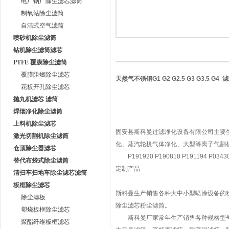
电厂钢厂除尘滤芯滤筒
制氧站除尘滤筒
自洁式空气滤筒
喷砂机除尘滤筒
钻机除尘滤筒滤芯
PTFE 覆膜除尘滤筒
覆膜阻燃除尘滤芯
天然气不锈钢G1 G2 G2.5 G3 G3.5 G4 
花板开孔除尘滤芯
抛丸机滤芯 滤筒
焊烟净化除尘滤筒
上料机除尘滤芯
固安县斯科曼过滤净化设备有限公司主要
激光切割机除尘滤筒
化、蒸汽轮机气体净化、大型等离子气割机
仓顶除尘器滤芯
P191920 P190818 P191194 P0343
替代布袋式除尘滤筒
定制产品
清扫车扫地车除尘滤芯滤筒
板框除尘滤芯
斯科曼生产销售各种大中小型喷涂设备的
除尘滤板
除尘滤芯粉尘滤筒。
塑烧板框除尘滤芯
斯科曼厂家常年生产销售各种规格型号
聚酯纤维板框滤芯