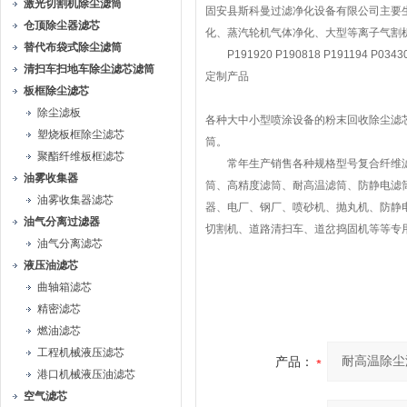
激光切割机除尘滤筒
固安县斯科曼过滤净化设备有限公司主要
仓顶除尘器滤芯
化、蒸汽轮机气体净化、大型等离子气割机
替代布袋式除尘滤筒
P191920 P190818 P191194 P0343
清扫车扫地车除尘滤芯滤筒
定制产品
板框除尘滤芯
除尘滤板
各种大中小型喷涂设备的粉末回收除尘滤
塑烧板框除尘滤芯
筒。
聚酯纤维板框滤芯
常年生产销售各种规格型号复合纤维滤
油雾收集器
筒、高精度滤筒、耐高温滤筒、防静电滤
油雾收集器滤芯
器、电厂、钢厂、喷砂机、抛丸机、防静
油气分离过滤器
切割机、道路清扫车、道岔捣固机等等专
油气分离滤芯
液压油滤芯
曲轴箱滤芯
精密滤芯
燃油滤芯
工程机械液压滤芯
产品：
港口机械液压油滤芯
空气滤芯