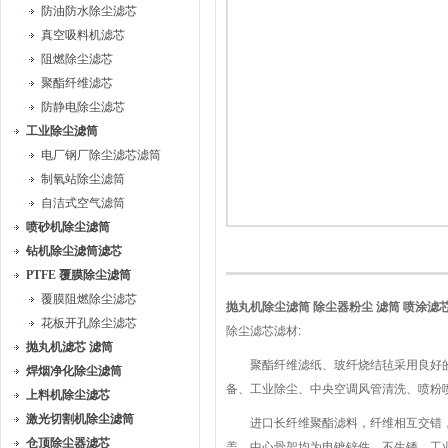
防油防水除尘滤芯
真空吸料机滤芯
阻燃除尘滤芯
聚酯纤维滤芯
防静电除尘滤芯
工业除尘滤筒
电厂钢厂除尘滤芯滤筒
制氧站除尘滤筒
自洁式空气滤筒
喷砂机除尘滤筒
钻机除尘滤筒滤芯
PTFE 覆膜除尘滤筒
覆膜阻燃除尘滤芯
抛丸机除尘滤筒 除尘器粉尘 滤筒 喷涂滤
花板开孔除尘滤芯
除尘滤芯滤材:
抛丸机滤芯 滤筒
聚酯纤维滤纸、玻纤烧结毡采用良好的木
焊烟净化除尘滤筒
备、工业除尘、中央空调风管清洗、喷粉喷涂
上料机除尘滤芯
激光切割机除尘滤筒
进口长纤维聚酯滤料，纤维相互交错，
仓顶除尘器滤芯
盖、中心骨架均为电镀锌件，不生锈。工