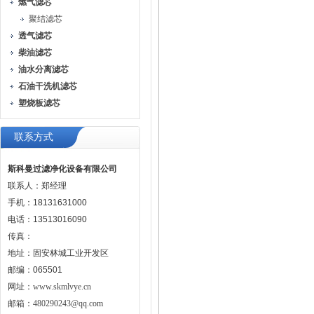
燃气滤芯
聚结滤芯
透气滤芯
柴油滤芯
油水分离滤芯
石油干洗机滤芯
塑烧板滤芯
联系方式
斯科曼过滤净化设备有限公司
联系人：郑经理
手机：18131631000
电话：13513016090
传真：
地址：固安林城工业开发区
邮编：065501
网址：
www.skmlvye.cn
邮箱：
480290243@qq.com