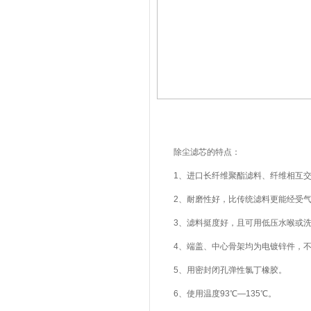
除尘滤芯的特点：
1、进口长纤维聚酯滤料、纤维相互交
2、耐磨性好，比传统滤料更能经受气
3、滤料挺度好，且可用低压水喉或洗涤
4、端盖、中心骨架均为电镀锌件，不
5、用密封闭孔弹性氯丁橡胶。
6、使用温度93℃—135℃。