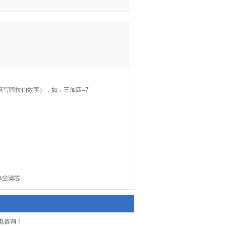
填写阿拉伯数字），如：三加四=7
除尘滤芯
电咨询！