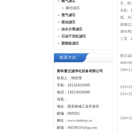
燃气滤芯
芯，粉
聚结滤芯
丸机、
透气滤芯
线、水
柴油滤芯
接烟尘
油水分离滤芯
调专用
石油干洗机滤芯
三耳、
塑烧板滤芯
除尘滤芯
联系方式
466×6
240×1
斯科曼过滤净化设备有限公司
联系人：郑经理
手机：18131631000
315×2
电话：13513016090
315×2
传真：
地址：固安林城工业开发区
邮编：065501
320×1
网址：
www.skmlvye.cn
邮箱：
480290243@qq.com