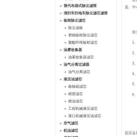
替代布袋式除尘滤筒
盖、中
清扫车扫地车除尘滤芯滤筒
板框除尘滤芯
除尘滤板
除尘
塑烧板框除尘滤芯
聚酯纤维板框滤芯
1、进
油雾收集器
2、耐
油雾收集器滤芯
3、滤
油气分离过滤器
油气分离滤芯
4、端
液压油滤芯
5、
曲轴箱滤芯
精密滤芯
6、使
燃油滤芯
工程机械液压滤芯
港口机械液压油滤芯
空气滤芯
机油滤芯
固安县