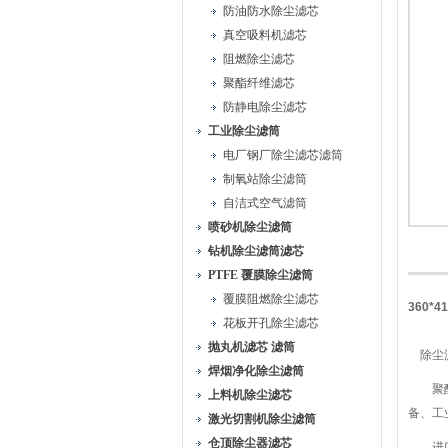
防油防水除尘滤芯
真空吸料机滤芯
阻燃除尘滤芯
聚酯纤维滤芯
防静电除尘滤芯
工业除尘滤筒
电厂钢厂除尘滤芯滤筒
制氧站除尘滤筒
自洁式空气滤筒
喷砂机除尘滤筒
钻机除尘滤筒滤芯
PTFE 覆膜除尘滤筒
覆膜阻燃除尘滤芯
360*
花板开孔除尘滤芯
抛丸机滤芯 滤筒
除尘滤
焊烟净化除尘滤筒
聚酯纤
上料机除尘滤芯
备、工
激光切割机除尘滤筒
仓顶除尘器滤芯
进口长