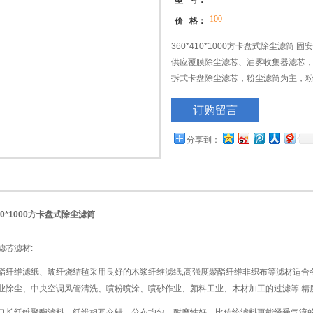
型 号：
100
价 格：
360*410*1000方卡盘式除尘滤
供应覆膜除尘滤芯、油雾收集器滤芯，
拆式卡盘除尘滤芯，粉尘滤筒为主，
化、内燃机空气净化、蒸汽轮机气体
订购留言
机、钢板预处理线、等设备的净化滤
分享到：
410*1000方卡盘式除尘滤筒
芯滤材:
维滤纸、玻纤烧结毡采用良好的木浆纤维滤纸,高强度聚酯纤维非织布等滤材适合
业除尘、中央空调风管清洗、喷粉喷涂、喷砂作业、颜料工业、木材加工的过滤等.精度可达0
纤维聚酯滤料，纤维相互交错，分布均匀。耐磨性好，比传统滤料更能经受气流的