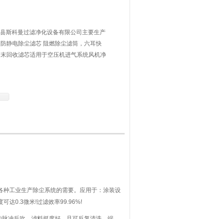
筒 固安县斯科曼过滤净化设备有限公司主要生产
防静电除尘滤芯 阻燃除尘滤筒，六耳快
粉末回收滤芯适用于空压机进气系统风机净
净化、大型等离子气割机、喷砂机、抛丸
芯
各种工业生产除尘系统的需要。应用于：涂装设
.3微米!过滤效率99.96%!
脉冲反吹，滤料挺度好，且可反复清洗。端