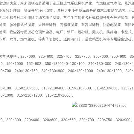
尘滤筒为主，粉末回收滤芯适用于空压机进气系统风机净化、内燃机空气净化、蒸汽
钢板预处理线、等设备的净化滤芯 。各种大中小型喷涂设备的粉末回收除尘滤芯，化
泥工业和各种工业用除尘滤芯粉尘滤筒。常年生产销售各种规格型号复合纤维滤筒、
滤筒、脉冲褶式长滤筒、大风量滤筒、高精度滤筒、耐高温滤筒、防静电滤筒、耐阻
滤筒、吸尘器专用滤芯仓顶除尘器、电厂、钢厂、喷砂机、抛丸机、防静电、卡盘式
四耳、六耳、燃气轮机、等离子切割机、道路清扫车、道岔捣固机等等专用除尘滤芯
常见规格：325×660、325×600、325×705、325×750、350×660、350×900、350
60、150×1000、152×902、350×1320240×130×100、240×130×300、240×130×
30×700、240×130×750、240×130×900、240×130×1000、240×130×1200、240
10×100、315×210×300、315×210×400、315×210×600、315×210×660、315×2
10×1000、315×210×1200、315×210×1600，
00、320×300、320×400、320×600、320×660、320×700、320×750、320×900、