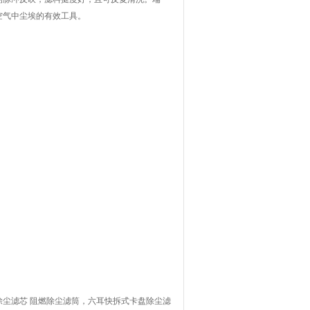
空气中尘埃的有效工具。
尘滤芯 阻燃除尘滤筒，六耳快拆式卡盘除尘滤