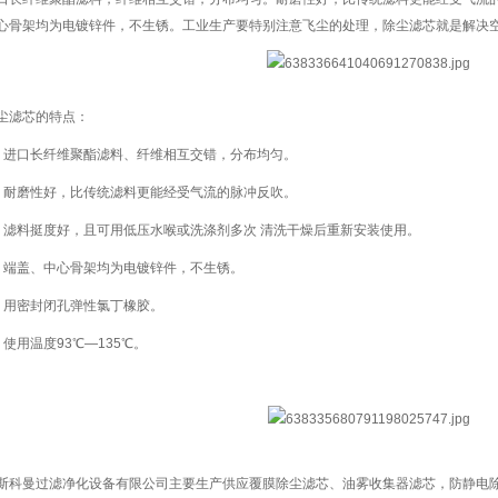
心骨架均为电镀锌件，不生锈。工业生产要特别注意飞尘的处理，除尘滤芯就是解决
滤芯的特点：
口长纤维聚酯滤料、纤维相互交错，分布均匀。
磨性好，比传统滤料更能经受气流的脉冲反吹。
料挺度好，且可用低压水喉或洗涤剂多次 清洗干燥后重新安装使用。
盖、中心骨架均为电镀锌件，不生锈。
用密封闭孔弹性氯丁橡胶。
用温度93℃—135℃。
斯科曼过滤净化设备有限公司主要生产供应覆膜除尘滤芯、油雾收集器滤芯，防静电除