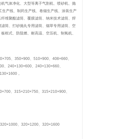
轮机气体净化、大型等离子气割机、喷砂机、抛
工生产线、制药生产线、卷烟生产线、涂装生产
长纤维聚酯滤筒、覆膜滤筒、纳米技术滤筒、焊
燃滤筒、打砂抛丸专用滤筒、烟草专用滤筒、空
、板框式、防阻燃、耐高温、空压机、制氧机、
。
×705、350×900、510×900、408×660、
400、240×130×600、240×130×660、
×130×1600，
10×700、315×210×750、315×210×900、
320×1000、320×1200、320×1600