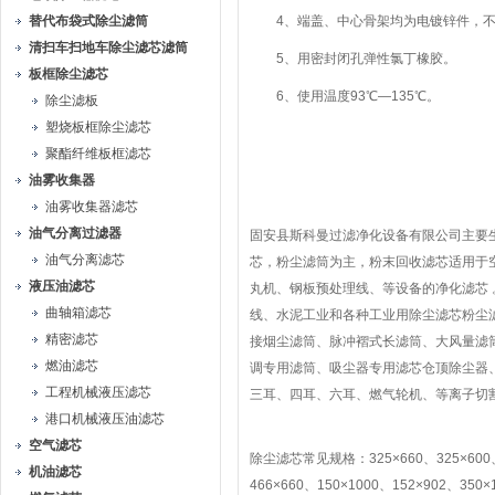
替代布袋式除尘滤筒
4、端盖、中心骨架均为电镀锌件，不
清扫车扫地车除尘滤芯滤筒
5、用密封闭孔弹性氯丁橡胶。
板框除尘滤芯
6、使用温度93℃—135℃。
除尘滤板
塑烧板框除尘滤芯
聚酯纤维板框滤芯
油雾收集器
油雾收集器滤芯
油气分离过滤器
固安县斯科曼过滤净化设备有限公司主要
油气分离滤芯
芯，粉尘滤筒为主，粉末回收滤芯适用于
液压油滤芯
丸机、钢板预处理线、等设备的净化滤芯
曲轴箱滤芯
线、水泥工业和各种工业用除尘滤芯粉尘
精密滤芯
接烟尘滤筒、脉冲褶式长滤筒、大风量滤
燃油滤芯
调专用滤筒、吸尘器专用滤芯仓顶除尘器
工程机械液压滤芯
三耳、四耳、六耳、燃气轮机、等离子切
港口机械液压油滤芯
空气滤芯
除尘滤芯常见规格：325×660、325×600、32
机油滤芯
466×660、150×1000、152×902、350×