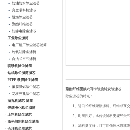
防油防水除尘滤芯
真空吸料机滤芯
阻燃除尘滤芯
聚酯纤维滤芯
防静电除尘滤芯
工业除尘滤筒
电厂钢厂除尘滤芯滤筒
制氧站除尘滤筒
自洁式空气滤筒
喷砂机除尘滤筒
钻机除尘滤筒滤芯
PTFE 覆膜除尘滤筒
覆膜阻燃除尘滤芯
聚酯纤维覆膜六耳卡装旋转安装滤芯
花板开孔除尘滤芯
除尘滤芯的特点：
抛丸机滤芯 滤筒
1、进口长纤维聚酯滤料、纤维相互交
焊烟净化除尘滤筒
上料机除尘滤芯
2、耐磨性好，比传统滤料更能经受气
激光切割机除尘滤筒
3、滤料挺度好，且可用低压水喉或洗涤
仓顶除尘器滤芯