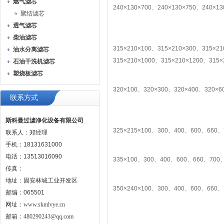
燃气滤芯
240×130×700、240×130×750、240×13
聚结滤芯
透气滤芯
柴油滤芯
315×210×100、315×210×300、315×2
油水分离滤芯
315×210×1000、315×210×1200、315×
石油干洗机滤芯
塑烧板滤芯
320×100、320×300、320×400、320×6
联系方式
斯科曼过滤净化设备有限公司
325×215×100、300、400、600、660、
联系人：郑经理
手机：18131631000
电话：13513016090
335×100、300、400、600、660、700、
传真：
地址：固安林城工业开发区
350×240×100、300、400、600、660、
邮编：065501
网址：
www.skmlvye.cn
邮箱：
480290243@qq.com