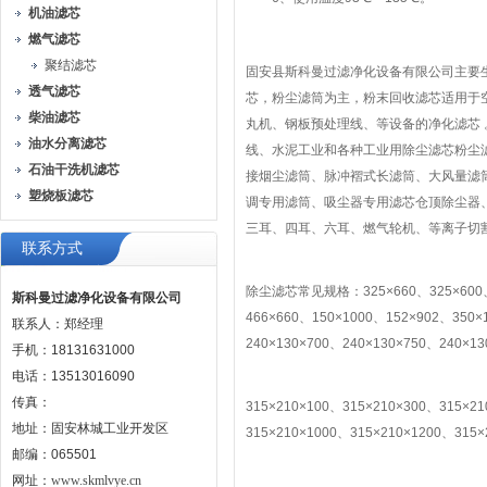
机油滤芯
燃气滤芯
聚结滤芯
固安县斯科曼过滤净化设备有限公司主要
透气滤芯
芯，粉尘滤筒为主，粉末回收滤芯适用于
柴油滤芯
丸机、钢板预处理线、等设备的净化滤芯
油水分离滤芯
线、水泥工业和各种工业用除尘滤芯粉尘
石油干洗机滤芯
接烟尘滤筒、脉冲褶式长滤筒、大风量滤
塑烧板滤芯
调专用滤筒、吸尘器专用滤芯仓顶除尘器
三耳、四耳、六耳、燃气轮机、等离子切
联系方式
除尘滤芯常见规格：325×660、325×600、32
斯科曼过滤净化设备有限公司
466×660、150×1000、152×902、350×
联系人：郑经理
240×130×700、240×130×750、240×13
手机：18131631000
电话：13513016090
传真：
315×210×100、315×210×300、315×2
地址：固安林城工业开发区
315×210×1000、315×210×1200、315×
邮编：065501
网址：
www.skmlvye.cn