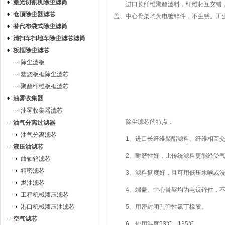
激光切割机除尘滤筒
进口长纤维聚酯滤料，纤维相互交错，
仓顶除尘器滤芯
盖、中心骨架均为电镀锌件，不生锈。工
替代布袋式除尘滤筒
清扫车扫地车除尘滤芯滤筒
板框除尘滤芯
除尘滤板
塑烧板框除尘滤芯
聚酯纤维板框滤芯
油雾收集器
油雾收集器滤芯
除尘滤芯的特点：
油气分离过滤器
油气分离滤芯
1、进口长纤维聚酯滤料、纤维相互交
液压油滤芯
2、耐磨性好，比传统滤料更能经受气
曲轴箱滤芯
精密滤芯
3、滤料挺度好，且可用低压水喉或洗涤
燃油滤芯
4、端盖、中心骨架均为电镀锌件，不
工程机械液压滤芯
港口机械液压油滤芯
5、用密封闭孔弹性氯丁橡胶。
空气滤芯
6、使用温度93℃—135℃。