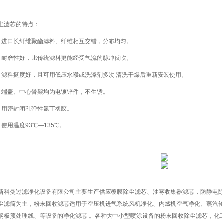
滤芯的特点：
口长纤维聚酯滤料、纤维相互交错，分布均匀。
磨性好，比传统滤料更能经受气流的脉冲反吹。
料挺度好，且可用低压水喉或洗涤剂多次 清洗干燥后重新安装使用。
盖、中心骨架均为电镀锌件，不生锈。
用密封闭孔弹性氯丁橡胶。
用温度93℃—135℃。
斯科曼过滤净化设备有限公司主要生产供应覆膜除尘滤芯、油雾收集器滤芯，防静电除
尘滤筒为主，粉末回收滤芯适用于空压机进气系统风机净化、内燃机空气净化、蒸汽
钢板预处理线、等设备的净化滤芯 。各种大中小型喷涂设备的粉末回收除尘滤芯，化