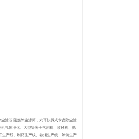
尘滤芯 阻燃除尘滤筒，六耳快拆式卡盘除尘滤
轮机气体净化、大型等离子气割机、喷砂机、抛
工生产线、制药生产线、卷烟生产线、涂装生产