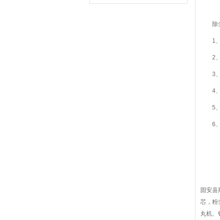
除尘
1、进
2、耐
3、滤
4、端
5、
6、使
固安县
芯，粉
丸机、