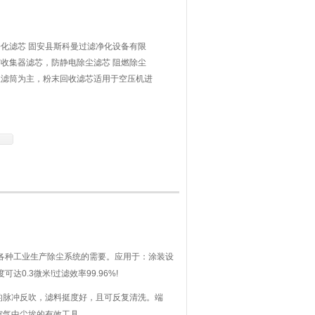
化滤芯 固安县斯科曼过滤净化设备有限
收集器滤芯，防静电除尘滤芯 阻燃除尘
尘滤筒为主，粉末回收滤芯适用于空压机进
蒸汽轮机气体净化、大型等离子气割机、喷
备的净化滤芯
各种工业生产除尘系统的需要。应用于：涂装设
.3微米!过滤效率99.96%!
脉冲反吹，滤料挺度好，且可反复清洗。端
空气中尘埃的有效工具。