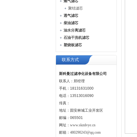
燃气滤芯
聚结滤芯
透气滤芯
柴油滤芯
油水分离滤芯
石油干洗机滤芯
塑烧板滤芯
联系方式
斯科曼过滤净化设备有限公司
联系人：郑经理
手机：18131631000
电话：13513016090
传真：
地址：固安林城工业开发区
邮编：065501
网址：
www.skmlvye.cn
邮箱：
480290243@qq.com