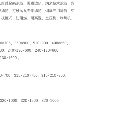
长纤维聚酯滤筒、覆膜滤筒、纳米技术滤筒、焊
燃滤筒、打砂抛丸专用滤筒、烟草专用滤筒、空
、板框式、防阻燃、耐高温、空压机、制氧机、
。
×705、350×900、510×900、408×660、
400、240×130×600、240×130×660、
×130×1600，
10×700、315×210×750、315×210×900、
320×1000、320×1200、320×1600