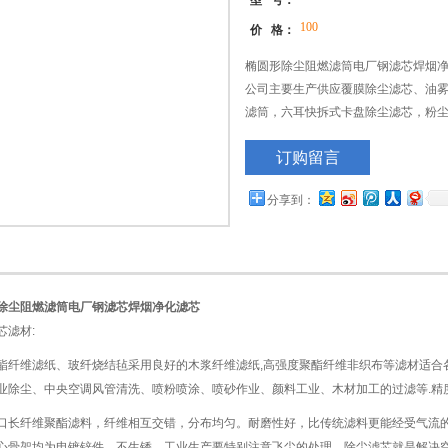
型 号：
100
价 格：
椭圆形除尘阻燃滤筒电厂钢滤芯焊烟净
公司主要生产供应覆膜除尘滤芯、油雾
滤筒，六耳快拆式卡盘除尘滤芯，粉
气系统风机净化、内燃机空气净化、
订购留言
砂机、抛丸机、钢板预处理线、等设
分享到：
除尘阻燃滤筒电厂钢滤芯焊烟净化滤芯
芯滤材:
维滤纸、玻纤烧结毡采用良好的木浆纤维滤纸,高强度聚酯纤维非织布等滤材适合
业除尘、中央空调风管清洗、喷粉喷涂、喷砂作业、颜料工业、木材加工的过滤等.精度可达0
纤维聚酯滤料，纤维相互交错，分布均匀。耐磨性好，比传统滤料更能经受气流的
心骨架均为电镀锌件，不生锈。工业生产要特别注意飞尘的处理，除尘滤芯就是解决