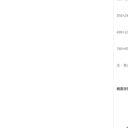
350×2
490×1
760×6
注：更
椭圆形