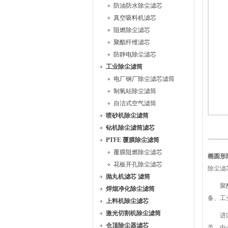
防油防水除尘滤芯
真空吸料机滤芯
阻燃除尘滤芯
聚酯纤维滤芯
防静电除尘滤芯
工业除尘滤筒
电厂钢厂除尘滤芯滤筒
制氧站除尘滤筒
自洁式空气滤筒
喷砂机除尘滤筒
钻机除尘滤筒滤芯
PTFE 覆膜除尘滤筒
覆膜阻燃除尘滤芯
椭圆形
花板开孔除尘滤芯
除尘滤
抛丸机滤芯 滤筒
聚酯纤
焊烟净化除尘滤筒
备、工
上料机除尘滤芯
激光切割机除尘滤筒
进口长
仓顶除尘器滤芯
盖、中