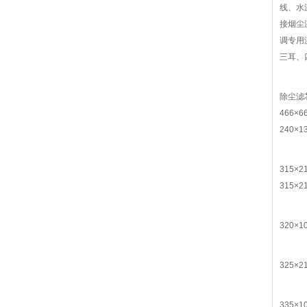
线、水
接烟尘
调专用
三耳、
除尘滤芯
466×6
240×1
315×2
315×2
320×1
325×2
335×1