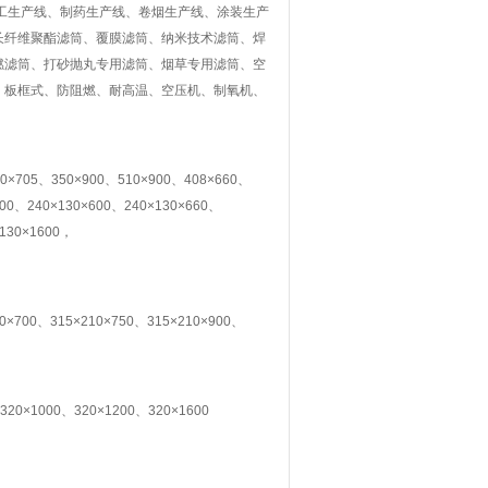
工生产线、制药生产线、卷烟生产线、涂装生产
长纤维聚酯滤筒、覆膜滤筒、纳米技术滤筒、焊
燃滤筒、打砂抛丸专用滤筒、烟草专用滤筒、空
、板框式、防阻燃、耐高温、空压机、制氧机、
。
×705、350×900、510×900、408×660、
400、240×130×600、240×130×660、
×130×1600，
10×700、315×210×750、315×210×900、
320×1000、320×1200、320×1600