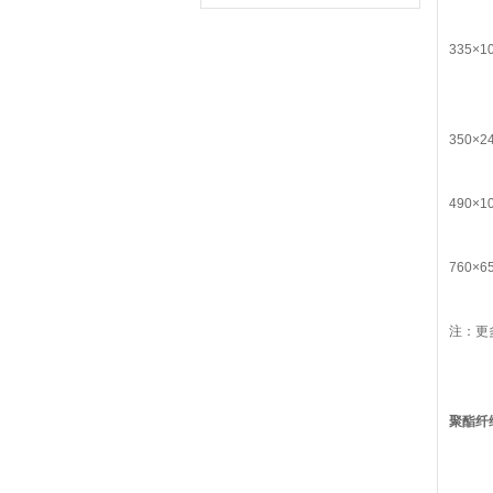
335×1
350×2
490×1
760×6
注：更
聚酯纤