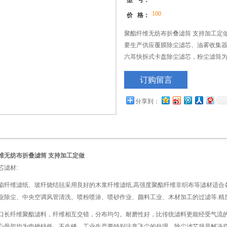
型 号：
100
价 格：
聚酯纤维无纺布折叠滤筒 支持加工定
要生产供应覆膜除尘滤芯、油雾收集器
六耳快拆式卡盘除尘滤芯，粉尘滤筒
风机净化、内燃机空气净化、蒸汽轮
订购留言
抛丸机、钢板预处理线、等设备的净
分享到：
维无纺布折叠滤筒 支持加工定做
芯滤材:
维滤纸、玻纤烧结毡采用良好的木浆纤维滤纸,高强度聚酯纤维非织布等滤材适合
业除尘、中央空调风管清洗、喷粉喷涂、喷砂作业、颜料工业、木材加工的过滤等.精度可达0
纤维聚酯滤料，纤维相互交错，分布均匀。耐磨性好，比传统滤料更能经受气流的
心骨架均为电镀锌件，不生锈。工业生产要特别注意飞尘的处理，除尘滤芯就是解决