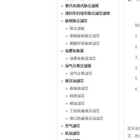
替代布袋式除尘滤筒
清扫车扫地车除尘滤芯滤筒
板框除尘滤芯
除尘
除尘滤板
塑烧板框除尘滤芯
1、进
聚酯纤维板框滤芯
2、耐
油雾收集器
3、滤
油雾收集器滤芯
油气分离过滤器
4、端
油气分离滤芯
5、
液压油滤芯
曲轴箱滤芯
6、使
精密滤芯
燃油滤芯
工程机械液压滤芯
港口机械液压油滤芯
空气滤芯
固安县
机油滤芯
芯，粉