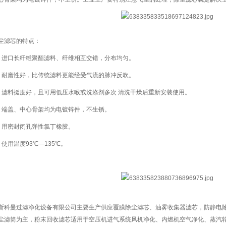
滤芯的特点：
口长纤维聚酯滤料、纤维相互交错，分布均匀。
磨性好，比传统滤料更能经受气流的脉冲反吹。
料挺度好，且可用低压水喉或洗涤剂多次 清洗干燥后重新安装使用。
盖、中心骨架均为电镀锌件，不生锈。
用密封闭孔弹性氯丁橡胶。
用温度93℃—135℃。
斯科曼过滤净化设备有限公司主要生产供应覆膜除尘滤芯、油雾收集器滤芯，防静电除
尘滤筒为主，粉末回收滤芯适用于空压机进气系统风机净化、内燃机空气净化、蒸汽