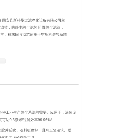
做 固安县斯科曼过滤净化设备有限公司主
滤芯，防静电除尘滤芯 阻燃除尘滤筒，
为主，粉末回收滤芯适用于空压机进气系统
机气体净化、大型等离子气割机、喷砂机、
化滤芯
各种工业生产除尘系统的需要。应用于：涂装设
.3微米!过滤效率99.96%!
脉冲反吹，滤料挺度好，且可反复清洗。端
空气中尘埃的有效工具。