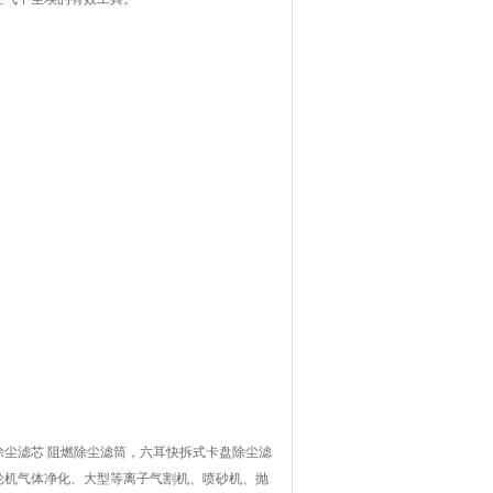
尘滤芯 阻燃除尘滤筒，六耳快拆式卡盘除尘滤
轮机气体净化、大型等离子气割机、喷砂机、抛