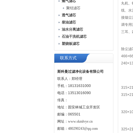
燃气滤芯
丸机、
聚结滤芯
线、水
透气滤芯
接烟尘
柴油滤芯
调专用
油水分离滤芯
三耳、
石油干洗机滤芯
塑烧板滤芯
除尘滤芯
466×6
联系方式
240×1
斯科曼过滤净化设备有限公司
联系人：郑经理
手机：18131631000
315×2
电话：13513016090
315×2
传真：
地址：固安林城工业开发区
320×1
邮编：065501
网址：
www.skmlvye.cn
邮箱：
480290243@qq.com
325×2