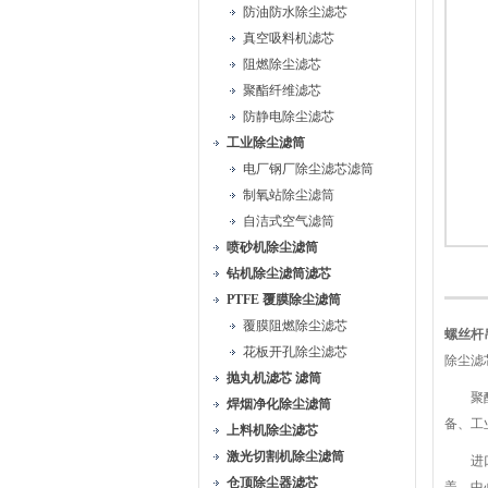
防油防水除尘滤芯
真空吸料机滤芯
阻燃除尘滤芯
聚酯纤维滤芯
防静电除尘滤芯
工业除尘滤筒
电厂钢厂除尘滤芯滤筒
制氧站除尘滤筒
自洁式空气滤筒
喷砂机除尘滤筒
钻机除尘滤筒滤芯
PTFE 覆膜除尘滤筒
覆膜阻燃除尘滤芯
螺丝杆吊
花板开孔除尘滤芯
除尘滤
抛丸机滤芯 滤筒
聚酯纤
焊烟净化除尘滤筒
备、工
上料机除尘滤芯
激光切割机除尘滤筒
进口长
仓顶除尘器滤芯
盖、中