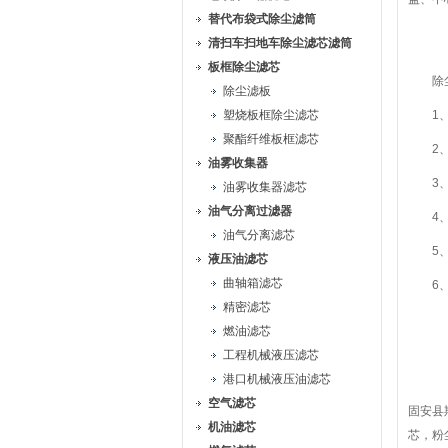
替代布袋式除尘滤筒
清扫车扫地车除尘滤芯滤筒
板框除尘滤芯
除尘
除尘滤板
塑烧板框除尘滤芯
1、进
聚酯纤维板框滤芯
2、耐
油雾收集器
3、滤
油雾收集器滤芯
油气分离过滤器
4、端
油气分离滤芯
5、
液压油滤芯
曲轴箱滤芯
6、使
精密滤芯
燃油滤芯
工程机械液压滤芯
港口机械液压油滤芯
空气滤芯
固安县
机油滤芯
芯，粉