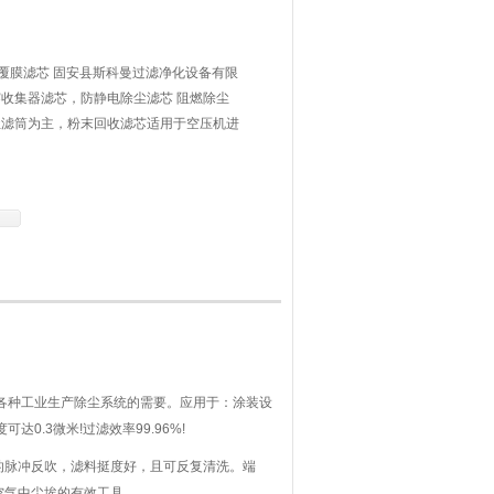
聚酯覆膜滤芯 固安县斯科曼过滤净化设备有限
收集器滤芯，防静电除尘滤芯 阻燃除尘
尘滤筒为主，粉末回收滤芯适用于空压机进
蒸汽轮机气体净化、大型等离子气割机、喷
备的净化滤芯
各种工业生产除尘系统的需要。应用于：涂装设
.3微米!过滤效率99.96%!
脉冲反吹，滤料挺度好，且可反复清洗。端
空气中尘埃的有效工具。