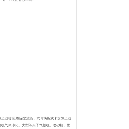
尘滤芯 阻燃除尘滤筒，六耳快拆式卡盘除尘滤
轮机气体净化、大型等离子气割机、喷砂机、抛