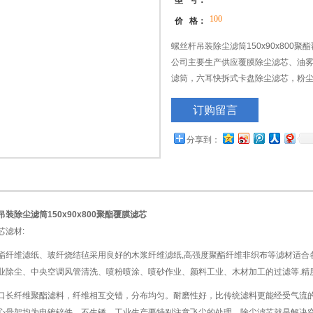
型 号：
100
价 格：
螺丝杆吊装除尘滤筒150x90x800
公司主要生产供应覆膜除尘滤芯、油雾
滤筒，六耳快拆式卡盘除尘滤芯，粉
气系统风机净化、内燃机空气净化、
订购留言
砂机、抛丸机、钢板预处理线、等设
分享到：
装除尘滤筒150x90x800聚酯覆膜滤芯
芯滤材:
维滤纸、玻纤烧结毡采用良好的木浆纤维滤纸,高强度聚酯纤维非织布等滤材适合
业除尘、中央空调风管清洗、喷粉喷涂、喷砂作业、颜料工业、木材加工的过滤等.精度可达0
纤维聚酯滤料，纤维相互交错，分布均匀。耐磨性好，比传统滤料更能经受气流的
心骨架均为电镀锌件，不生锈。工业生产要特别注意飞尘的处理，除尘滤芯就是解决