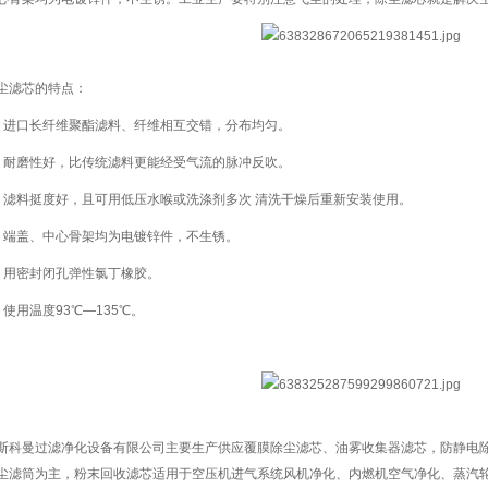
滤芯的特点：
口长纤维聚酯滤料、纤维相互交错，分布均匀。
磨性好，比传统滤料更能经受气流的脉冲反吹。
料挺度好，且可用低压水喉或洗涤剂多次 清洗干燥后重新安装使用。
盖、中心骨架均为电镀锌件，不生锈。
用密封闭孔弹性氯丁橡胶。
用温度93℃—135℃。
斯科曼过滤净化设备有限公司主要生产供应覆膜除尘滤芯、油雾收集器滤芯，防静电除
尘滤筒为主，粉末回收滤芯适用于空压机进气系统风机净化、内燃机空气净化、蒸汽