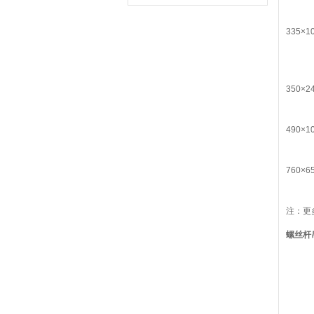
335×1
350×2
490×1
760×6
注：更
螺丝杆吊