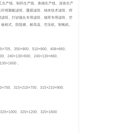
工生产线、制药生产线、卷烟生产线、涂装生产
长纤维聚酯滤筒、覆膜滤筒、纳米技术滤筒、焊
燃滤筒、打砂抛丸专用滤筒、烟草专用滤筒、空
、板框式、防阻燃、耐高温、空压机、制氧机、
。
×705、350×900、510×900、408×660、
400、240×130×600、240×130×660、
×130×1600，
10×700、315×210×750、315×210×900、
320×1000、320×1200、320×1600