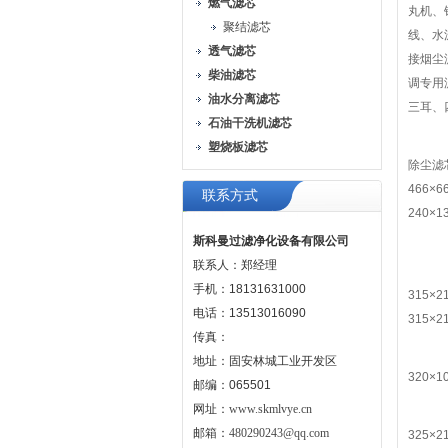
燃气滤芯
丸机、
聚结滤芯
线、水
透气滤芯
接烟尘
柴油滤芯
调专用
油水分离滤芯
三耳、
石油干洗机滤芯
塑烧板滤芯
除尘滤芯
466×6
联系方式
240×1
斯科曼过滤净化设备有限公司
联系人：郑经理
手机：18131631000
315×2
电话：13513016090
315×2
传真：
地址：固安林城工业开发区
320×1
邮编：065501
网址：
www.skmlvye.cn
邮箱：
480290243@qq.com
325×2