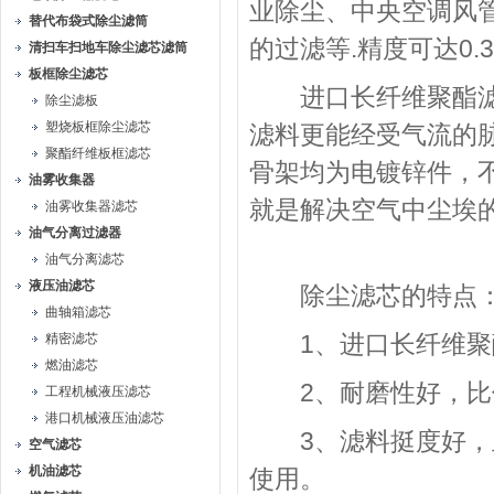
业除尘、中央空调风
替代布袋式除尘滤筒
的过滤等.精度可达0.3
清扫车扫地车除尘滤芯滤筒
板框除尘滤芯
进口长纤维聚酯滤料
除尘滤板
塑烧板框除尘滤芯
滤料更能经受气流的
聚酯纤维板框滤芯
骨架均为电镀锌件，
油雾收集器
就是解决空气中尘埃
油雾收集器滤芯
油气分离过滤器
油气分离滤芯
液压油滤芯
除尘滤芯的特点
曲轴箱滤芯
1、进口长纤维聚酯
精密滤芯
燃油滤芯
2、耐磨性好，比传
工程机械液压滤芯
港口机械液压油滤芯
3、滤料挺度好，且
空气滤芯
机油滤芯
使用。