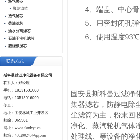
燃气滤芯
4、端盖、中心骨
聚结滤芯
透气滤芯
5、用密封闭孔弹
柴油滤芯
油水分离滤芯
6、使用温度93℃—
石油干洗机滤芯
塑烧板滤芯
联系方式
斯科曼过滤净化设备有限公司
联系人：郑经理
手机：18131631000
固安县斯科曼过滤净
电话：13513016090
集器滤芯，防静电除
传真：
地址：固安林城工业开发区
尘滤筒为主，粉末回
邮编：065501
净化、蒸汽轮机气体
网址：
www.skmlvye.cn
处理线、等设备的净
邮箱：
480290243@qq.com