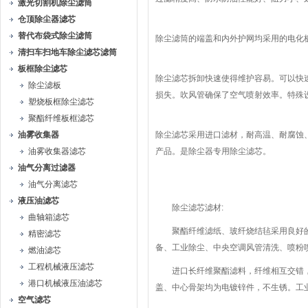
激光切割机除尘滤筒
仓顶除尘器滤芯
替代布袋式除尘滤筒
除尘滤筒的端盖和内外护网均采用的电化
清扫车扫地车除尘滤芯滤筒
板框除尘滤芯
除尘滤芯拆卸快速使得维护容易。可以快
除尘滤板
损失。吹风管确保了空气喷射效率。特殊
塑烧板框除尘滤芯
聚酯纤维板框滤芯
油雾收集器
除尘滤芯采用进口滤材，耐高温、耐腐蚀
油雾收集器滤芯
产品。是除尘器专用除尘滤芯。
油气分离过滤器
油气分离滤芯
液压油滤芯
除尘滤芯滤材:
曲轴箱滤芯
聚酯纤维滤纸、玻纤烧结毡采用良好的木
精密滤芯
备、工业除尘、中央空调风管清洗、喷粉喷涂
燃油滤芯
工程机械液压滤芯
进口长纤维聚酯滤料，纤维相互交错，
港口机械液压油滤芯
盖、中心骨架均为电镀锌件，不生锈。工
空气滤芯