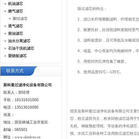
机油滤芯
除尘滤芯的特点：
燃气滤芯
聚结滤芯
1、进口长纤维聚酯滤料、纤维相互交
透气滤芯
2、耐磨性好，比传统滤料更能经受气
柴油滤芯
3、滤料挺度好，且可用低压水喉或洗涤
油水分离滤芯
石油干洗机滤芯
4、端盖、中心骨架均为电镀锌件，不
塑烧板滤芯
5、用密封闭孔弹性氯丁橡胶。
联系方式
6、使用温度93℃—135℃。
斯科曼过滤净化设备有限公司
联系人：郑经理
手机：18131631000
电话：13513016090
固安县斯科曼过滤净化设备有限公司主要
传真：
芯，粉尘滤筒为主，粉末回收滤芯适用于
地址：固安林城工业开发区
丸机、钢板预处理线、等设备的净化滤芯
邮编：065501
线、水泥工业和各种工业用除尘滤芯粉尘
网址：
www.skmlvye.cn