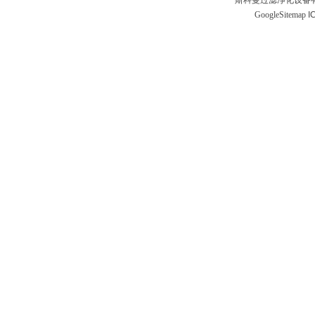
斯科曼过滤净化设备有
GoogleSitemap
I