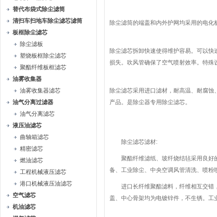
替代布袋式除尘滤筒
清扫车扫地车除尘滤芯滤筒
除尘滤筒的端盖和内外护网均采用的电化
板框除尘滤芯
除尘滤板
除尘滤芯拆卸快速使得维护容易。可以快
塑烧板框除尘滤芯
损失。吹风管确保了空气喷射效率。特殊
聚酯纤维板框滤芯
油雾收集器
油雾收集器滤芯
除尘滤芯采用进口滤材，耐高温、耐腐蚀
油气分离过滤器
产品。是除尘器专用除尘滤芯。
油气分离滤芯
液压油滤芯
曲轴箱滤芯
除尘滤芯滤材:
精密滤芯
聚酯纤维滤纸、玻纤烧结毡采用良好的木
燃油滤芯
备、工业除尘、中央空调风管清洗、喷粉喷涂
工程机械液压滤芯
港口机械液压油滤芯
进口长纤维聚酯滤料，纤维相互交错，
空气滤芯
盖、中心骨架均为电镀锌件，不生锈。工
机油滤芯