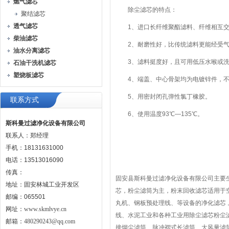
燃气滤芯
除尘滤芯的特点：
聚结滤芯
透气滤芯
1、进口长纤维聚酯滤料、纤维相互交
柴油滤芯
2、耐磨性好，比传统滤料更能经受气
油水分离滤芯
3、滤料挺度好，且可用低压水喉或洗涤
石油干洗机滤芯
塑烧板滤芯
4、端盖、中心骨架均为电镀锌件，不
5、用密封闭孔弹性氯丁橡胶。
联系方式
6、使用温度93℃—135℃。
斯科曼过滤净化设备有限公司
联系人：郑经理
手机：18131631000
电话：13513016090
传真：
固安县斯科曼过滤净化设备有限公司主要
地址：固安林城工业开发区
芯，粉尘滤筒为主，粉末回收滤芯适用于
邮编：065501
丸机、钢板预处理线、等设备的净化滤芯
网址：
www.skmlvye.cn
线、水泥工业和各种工业用除尘滤芯粉尘
邮箱：
480290243@qq.com
接烟尘滤筒、脉冲褶式长滤筒、大风量滤