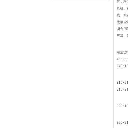
芯，粉
丸机、
线、水
接烟尘
调专用
三耳、
除尘滤芯
466×6
240×1
315×2
315×2
320×1
325×2