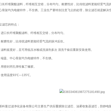
纤维聚酯滤料，纤维相互交错，分布均匀。耐磨性好，比传统滤料更能经受气流的
心骨架均为电镀锌件，不生锈。工业生产要特别注意飞尘的处理，除尘滤芯就是解决
滤芯的特点：
口长纤维聚酯滤料、纤维相互交错，分布均匀。
磨性好，比传统滤料更能经受气流的脉冲反吹。
料挺度好，且可用低压水喉或洗涤剂多次 清洗干燥后重新安装使用。
盖、中心骨架均为电镀锌件，不生锈。
用密封闭孔弹性氯丁橡胶。
用温度93℃—135℃。
斯科曼过滤净化设备有限公司主要生产供应覆膜除尘滤芯、油雾收集器滤芯，防静电除