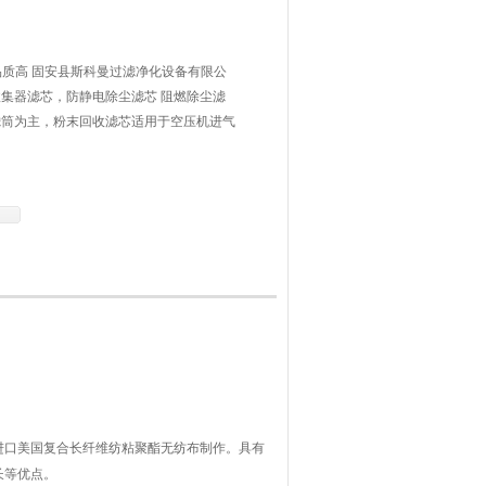
曼品质高 固安县斯科曼过滤净化设备有限公
集器滤芯，防静电除尘滤芯 阻燃除尘滤
滤筒为主，粉末回收滤芯适用于空压机进气
汽轮机气体净化、大型等离子气割机、喷砂
的净化滤芯
进口美国复合长纤维纺粘聚酯无纺布制作。具有
长等优点。