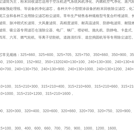
尘滤筒为主，粉末回收滤芯适用于空压机进气系统风机净化、内燃机空气净化、蒸汽
钢板预处理线、等设备的净化滤芯 。各种大中小型喷涂设备的粉末回收除尘滤芯，化
泥工业和各种工业用除尘滤芯粉尘滤筒。常年生产销售各种规格型号复合纤维滤筒、
滤筒、脉冲褶式长滤筒、大风量滤筒、高精度滤筒、耐高温滤筒、防静电滤筒、耐阻
滤筒、吸尘器专用滤芯仓顶除尘器、电厂、钢厂、喷砂机、抛丸机、防静电、卡盘式
四耳、六耳、燃气轮机、等离子切割机、道路清扫车、道岔捣固机等等专用除尘滤芯
常见规格：325×660、325×600、325×705、325×750、350×660、350×900、350
60、150×1000、152×902、350×1320240×130×100、240×130×300、240×130×
30×700、240×130×750、240×130×900、240×130×1000、240×130×1200、240
10×100、315×210×300、315×210×400、315×210×600、315×210×660、315×2
10×1000、315×210×1200、315×210×1600，
00、320×300、320×400、320×600、320×660、320×700、320×750、320×900、
15×100、300、400、600、660、700、750、900、1000、1200、1600,