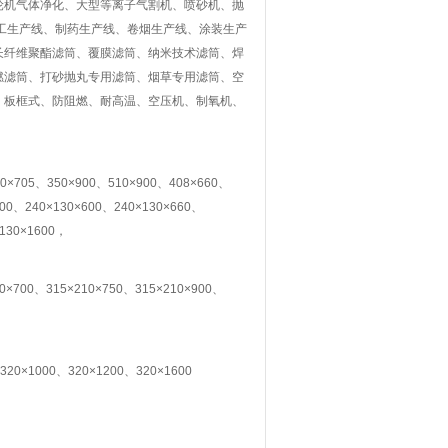
轮机气体净化、大型等离子气割机、喷砂机、抛
工生产线、制药生产线、卷烟生产线、涂装生产
长纤维聚酯滤筒、覆膜滤筒、纳米技术滤筒、焊
燃滤筒、打砂抛丸专用滤筒、烟草专用滤筒、空
、板框式、防阻燃、耐高温、空压机、制氧机、
。
×705、350×900、510×900、408×660、
400、240×130×600、240×130×660、
×130×1600，
10×700、315×210×750、315×210×900、
320×1000、320×1200、320×1600