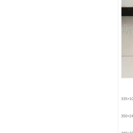
335×1
350×2