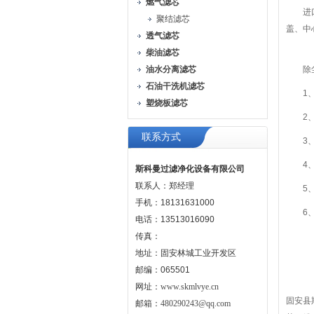
燃气滤芯
进口长
聚结滤芯
盖、中
透气滤芯
柴油滤芯
油水分离滤芯
除尘
石油干洗机滤芯
1、进
塑烧板滤芯
2、耐
联系方式
3、滤
4、端
斯科曼过滤净化设备有限公司
联系人：郑经理
5、
手机：18131631000
6、使
电话：13513016090
传真：
地址：固安林城工业开发区
邮编：065501
网址：
www.skmlvye.cn
固安县
邮箱：
480290243@qq.com