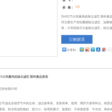
型 号：
120
价 格：
DH3275大风量风机除尘滤芯 斯科
司主要生产供应覆膜除尘滤芯、油雾收
筒，六耳快拆式卡盘除尘滤芯，粉尘
系统风机净化、内燃机空气净化、蒸
订购留言
机、抛丸机、钢板预处理线、等设备
分享到：
275大风量风机除尘滤芯 斯科曼品质高
芯的全面介绍
芯可滤去压缩空气中的尘埃，滤尘效率高、安装简单、使用、维护方便等特点。材质
度高、防水防油性能好、阻力小、处理风量大、挺度好、不容易变形、可水洗、寿命