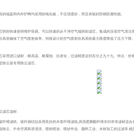
筒的端盖和内外护网均采用的电化板，不仅强度好，而且有较好防锈防腐性能。
芯拆卸快速使得维护容易。可以快速的从干净空气端拆卸滤芯。集成的压缩空气清洁
吹风管确保了空气喷射效率。特殊设计的空气喷射吹风系统最大限度降低了压力下降
芯采用进口滤材，耐高温、耐腐蚀、抗老化，过滤精度达到百分之九十九。特点：价
是除尘器专用除尘滤芯。
滤芯滤材:
维滤纸、玻纤烧结毡采用良好的木浆纤维滤纸,高强度聚酯纤维非织布等滤材适合
业除尘、中央空调风管清洗、喷粉喷涂、喷砂作业、颜料工业、木材加工的过滤等.精度可达0