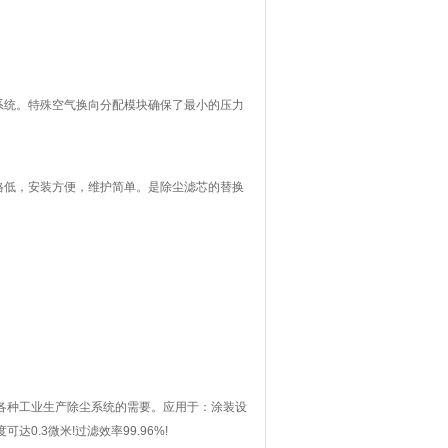
系统。特殊空气换向分配模块确保了最小的压力
。
格低，安装方便，维护简单。是除尘滤芯的替换
各种工业生产除尘系统的需要。应用于：涂装设
.3微米!过滤效率99.96%!