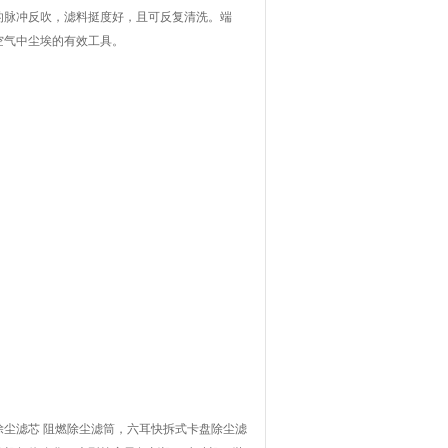
脉冲反吹，滤料挺度好，且可反复清洗。端
空气中尘埃的有效工具。
尘滤芯 阻燃除尘滤筒，六耳快拆式卡盘除尘滤