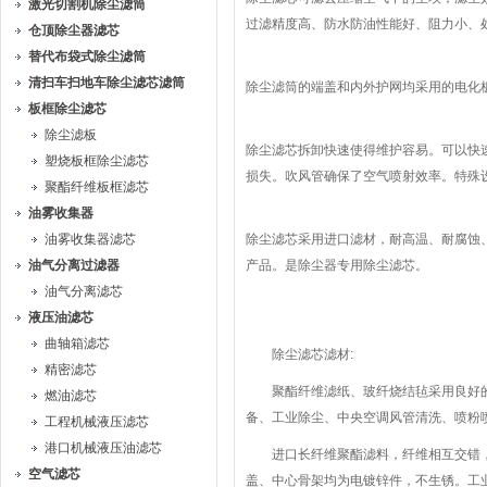
激光切割机除尘滤筒
过滤精度高、防水防油性能好、阻力小、
仓顶除尘器滤芯
替代布袋式除尘滤筒
清扫车扫地车除尘滤芯滤筒
除尘滤筒的端盖和内外护网均采用的电化
板框除尘滤芯
除尘滤板
除尘滤芯拆卸快速使得维护容易。可以快
塑烧板框除尘滤芯
损失。吹风管确保了空气喷射效率。特殊
聚酯纤维板框滤芯
油雾收集器
油雾收集器滤芯
除尘滤芯采用进口滤材，耐高温、耐腐蚀
油气分离过滤器
产品。是除尘器专用除尘滤芯。
油气分离滤芯
液压油滤芯
曲轴箱滤芯
除尘滤芯滤材:
精密滤芯
聚酯纤维滤纸、玻纤烧结毡采用良好的木
燃油滤芯
备、工业除尘、中央空调风管清洗、喷粉喷涂
工程机械液压滤芯
港口机械液压油滤芯
进口长纤维聚酯滤料，纤维相互交错，
空气滤芯
盖、中心骨架均为电镀锌件，不生锈。工