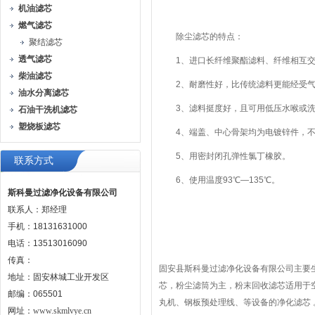
机油滤芯
燃气滤芯
除尘滤芯的特点：
聚结滤芯
透气滤芯
1、进口长纤维聚酯滤料、纤维相互交
柴油滤芯
2、耐磨性好，比传统滤料更能经受气
油水分离滤芯
3、滤料挺度好，且可用低压水喉或洗涤
石油干洗机滤芯
塑烧板滤芯
4、端盖、中心骨架均为电镀锌件，不
5、用密封闭孔弹性氯丁橡胶。
联系方式
6、使用温度93℃—135℃。
斯科曼过滤净化设备有限公司
联系人：郑经理
手机：18131631000
电话：13513016090
传真：
固安县斯科曼过滤净化设备有限公司主要
地址：固安林城工业开发区
芯，粉尘滤筒为主，粉末回收滤芯适用于
邮编：065501
丸机、钢板预处理线、等设备的净化滤芯
网址：
www.skmlvye.cn