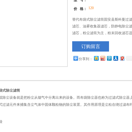
型 号：
120
价 格：
替代布袋式除尘滤筒固安县斯科曼过
滤芯、油雾收集器滤芯，防静电除尘滤
滤芯，粉尘滤筒为主，粉末回收滤芯
气净化、蒸汽轮机气体净化、大型等
订购留言
线、等设备的净化滤芯
分享到：
袋式除尘滤筒
或除尘设备就是把粉尘从烟气中分离出来的设备。而布袋除尘器也称为过滤式除尘器,
式过滤元件来捕集含尘气体中固体颗粒物的除尘装置。其作用原理是尘粒在绕过滤布
袋