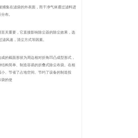
被捕集在滤袋的外表面，而干净气体通过滤料进
新分布。
用至关重要，它直接影响除尘器的除尘效果，选
过滤风速，清尘方式等因素。
构成的截面形状为周边相对折角凹凸成型形式，
种结构简单、制造容易的折叠式除尘布袋。在相
减小、节省了占地空间、节约了设备的制造投
布袋的使