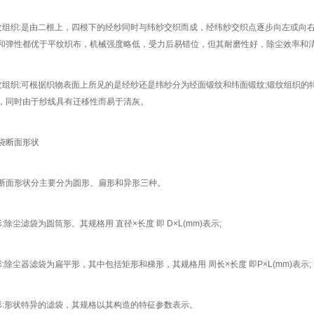
纹组织:是由二根上，四根下的经纱同时与纬纱交织而成，经纬纱交织点逐步向左或向右
和弹性都优于平纹织布，机械强度略低，受力后易错位，但其耐磨性好，除尘效率和清
纹组织:可根据织物表面上所见的是经纱还是纬纱分为经面锻纹和纬面锻纹;锻纹组织
，同时由于纱线具有迁移性而易于清灰。
袋断面形状
断面形状分主要分为圆形、扁形和异形三种。
:除尘滤袋为圆筒形。其规格用 直径×长度 即 D×L(mm)表示;
形:除尘器滤袋为扁平形，其中包括矩形和梯形，其规格用 周长×长度 即P×L(mm)表示;
形:形状特异的滤袋，其规格以其构造的特征参数表示。