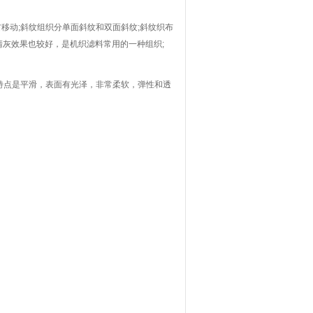
移动;斜纹组织分单面斜纹和双面斜纹;斜纹织布
灰效果也较好，是机织滤料常用的一种组织;
的特点是平滑，表面有光泽，非常柔软，弹性和透