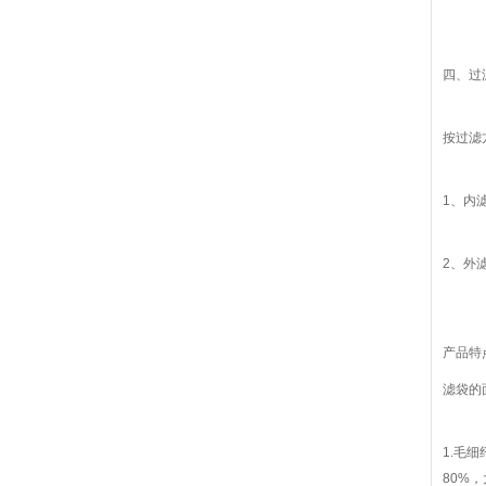
四、过
按过滤
1、内
2、外
产品特
滤袋的
1.毛
80%