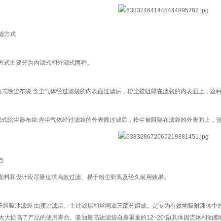
滤方式
方式主要分为内滤式和外滤式两种。
滤式除尘布袋:含尘气体经过滤袋的内表面过滤后，粉尘被阻隔在滤袋的内表面上，这种
滤式除尘器布袋:含尘气体经过滤袋的外表面过滤后，粉尘被阻隔在滤袋的外表面上，
点
面料和设计应尽量追求高效过滤、易于粉尘剥离及经久耐用效果。
细纤维吸油滤袋 由预过滤层、主过滤层和丝网罩三部分组成。是专为有效地吸附液体
，大大提高了产品的使用寿命。吸油量高达滤袋自身重量的12~20倍(具体因流体和油脂