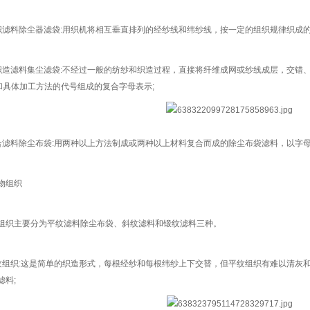
织滤料除尘器滤袋:用织机将相互垂直排列的经纱线和纬纱线，按一定的组织规律织成的
织造滤料集尘滤袋:不经过一般的纺纱和织造过程，直接将纤维成网或纱线成层，交错
和具体加工方法的代号组成的复合字母表示;
合滤料除尘布袋:用两种以上方法制成或两种以上材料复合而成的除尘布袋滤料，以字
物组织
组织主要分为平纹滤料除尘布袋、斜纹滤料和锻纹滤料三种。
纹组织:这是简单的织造形式，每根经纱和每根纬纱上下交替，但平纹组织有难以清灰
滤料;