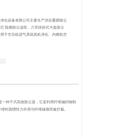
滤净化设备有限公司主要生产供应覆膜除尘
芯 阻燃除尘滤筒，六耳快拆式卡盘除尘
适用于空压机进气系统风机净化、内燃机空
离子气割机、喷砂机、抛丸机、钢板预处理
是一种干式高效除尘器，它是利用纤维编织物制
纤维时因惯性力作用与纤维碰撞而被拦截。