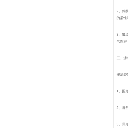
2、斜
的柔性
3、锻
气性好
三、滤
按滤袋
1、圆形
2、扁
3、异