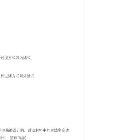
过滤方式叫内滤式;
这种过滤方式叫外滤式
中的油脂而设计的。过滤材料中的空隙率高达
特性、流速而异)