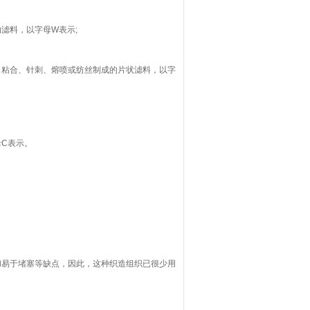
滤料，以字母W表示;
、粘合、针刺、熔喷或纺丝制成的片状滤料，以字
母C表示。
和易于堵塞等缺点，因此，这种织造组织已很少用