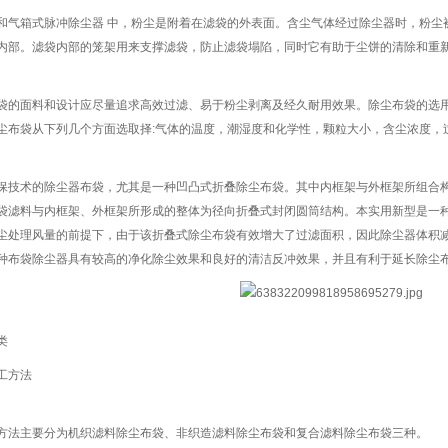
和气箱式脉冲除尘器 中，粉尘是附着在滤袋的外表面。含尘气体经过除尘器时，粉尘
内部。滤袋内部的笼架用来支撑滤袋，防止滤袋塌陷，同时它有助于尘饼的清除和重
袋的面料和设计应尽量追求高效过滤、易于粉尘剥离及经久耐用效果。除尘布袋的选
尘布袋从下列几个方面选取择:气体的温度，潮湿度和化学性，颗粒大小，含尘浓度，
保技术的除尘器布袋，尤其是一种凹凸式折叠除尘布袋。其中内框架与外框架所组合
袋滤料与内框架、外框架所形成的整体为径向折叠式封闭圆筒结构。本实用新型是一
尘处理风量的前提下，由于该折叠式除尘布袋有效增大了过滤面积，因此除尘器体积
种布袋除尘器具有较高的净化除尘效果和良好的清洁反冲效果，并且有利于延长除尘
类
工方法
方法主要分为机织滤料除尘布袋、非织造滤料除尘布袋和复合滤料除尘布袋三种。