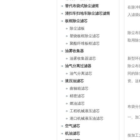
替代布袋式除尘滤筒
在脉冲
清扫车扫地车除尘滤芯滤筒
入滤袋
板框除尘滤芯
除尘滤板
除尘布
塑烧板框除尘滤芯
取用除
聚酯纤维板框滤芯
油雾收集器
油雾收集器滤芯
新型环
油气分离过滤器
除尘布
油气分离滤芯
同的除
液压油滤芯
资。这
曲轴箱滤芯
精密滤芯
燃油滤芯
布袋分
工程机械液压滤芯
一、加
港口机械液压油滤芯
空气滤芯
机油滤芯
按加工