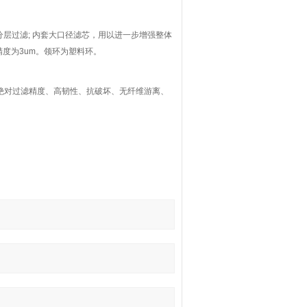
分层过滤; 内套大口径滤芯，用以进一步增强整体
度为3um。领环为塑料环。
点:绝对过滤精度、高韧性、抗破坏、无纤维游离、