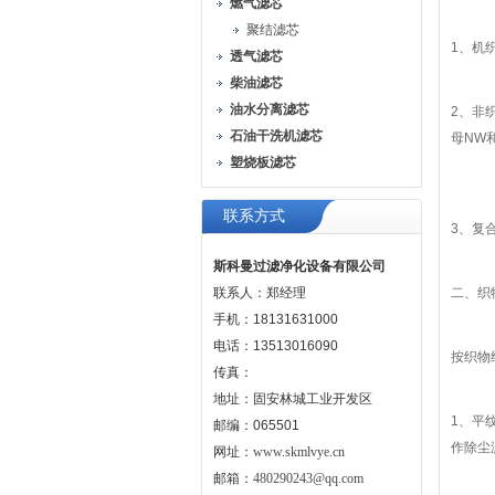
燃气滤芯
聚结滤芯
1、机
透气滤芯
柴油滤芯
油水分离滤芯
2、非
石油干洗机滤芯
母NW
塑烧板滤芯
联系方式
3、复
斯科曼过滤净化设备有限公司
联系人：郑经理
二、织
手机：18131631000
电话：13513016090
按织物
传真：
地址：固安林城工业开发区
1、平
邮编：065501
作除尘
网址：
www.skmlvye.cn
邮箱：
480290243@qq.com